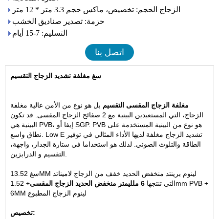
الزجاج الحجم: تخصيص، ماكس حجم 3.3 متر * 12 متر
حزمة: تصدير صناديق الخشب
التسليم: 7-15 أيام
اتصل بنا
سغ مغلفة تشديد الزجاج التقسيم
مغلفة الزجاج المقسى التقسيم
بل هو نوع من الأمن عالية مغلفة
الزجاج، التي المستعبدين البينية مع 2 صفائح الزجاج المقسى. قد تكون
البينية هي PVB، إيفا أو SGP. PVB هو نوع من البينية المستخدمة على
نطاق واسع. Low E تشديد الزجاج مغلفة لديها الأداء المثالي في توفير
الطاقة والتلوث الضوئي. لذلك هو استخداما في ستارة الجدار، واجهة،
التقسيم و الدرابزين.
سغ 13.52MM لينوم برينتد منخفض الحديد خفف من الزجاج لاميناتد
التي تنتجها
6 ملليمتر منخفض الحديد الزجاج المقسى
+ 1.52mm PVB +
6MM لينوم الزجاج المطبوع
تخصيص: