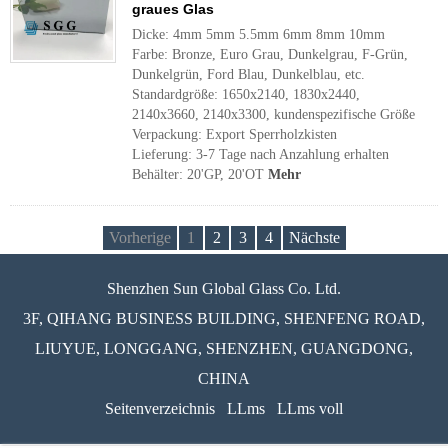
graues Glas
Dicke: 4mm 5mm 5.5mm 6mm 8mm 10mm
Farbe: Bronze, Euro Grau, Dunkelgrau, F-Grün,
Dunkelgrün, Ford Blau, Dunkelblau, etc.
Standardgröße: 1650x2140, 1830x2440,
2140x3660, 2140x3300, kundenspezifische Größe
Verpackung: Export Sperrholzkisten
Lieferung: 3-7 Tage nach Anzahlung erhalten
Behälter: 20'GP, 20'OT
Mehr
Vorherige
1
2
3
4
Nächste
Shenzhen Sun Global Glass Co. Ltd.
3F, QIHANG BUSINESS BUILDING, SHENFENG ROAD,
LIUYUE, LONGGANG, SHENZHEN, GUANGDONG,
CHINA
Seitenverzeichnis
LLms
LLms voll