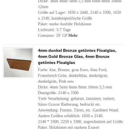
Dicke: 3mm 4mm 5mm 5,5 mm 6mm 8mm 10mm
12mm
Größe auf Lager: 1830 x 2440, 2140 x 3300, 1650
x 2140, kundenspezifische Größe
Paket: starke Ausfuhr Holzkisten
Lieferzeit: 3-7 Tage
Container: 20' GP
Mehr
4mm dunkel Bronze getöntes Floatglas,
4mm Gold Bronze Glas, 4mm Bronze
getöntes Floatglas
Farbe: klar, Bronze, grau Euro, blau Ford,
Französisch Grün, dunkelblau, dunkelgrau,
dunkelgrün, Pink usw.
Dicke: 4mm 5mm 6mm 8mm 10mm 5,5 mm
Dateigröße: 2140 x 3300
Tiefe Verarbeitung: gehärtet, laminiert, isoliert,
Säure Gravur Radierung, bedruckt etc.
Anwendung: Fenster, Türen, etc. Gardinen Wand.
Andere Größen erhältlich: 1650 x 2140,
2140 * 3300, 2250 x 3300, zugeschnitten auf Größe
Paket: Holzkisten mit starkem Export