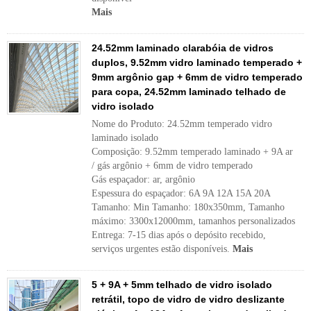
Mais
24.52mm laminado clarabóia de vidros
duplos, 9.52mm vidro laminado temperado +
9mm argônio gap + 6mm de vidro temperado
para copa, 24.52mm laminado telhado de
vidro isolado
Nome do Produto: 24.52mm temperado vidro
laminado isolado
Composição: 9.52mm temperado laminado + 9A ar
/ gás argônio + 6mm de vidro temperado
Gás espaçador: ar, argônio
Espessura do espaçador: 6A 9A 12A 15A 20A
Tamanho: Min Tamanho: 180x350mm, Tamanho
máximo: 3300x12000mm, tamanhos personalizados
Entrega: 7-15 dias após o depósito recebido,
serviços urgentes estão disponíveis.
Mais
5 + 9A + 5mm telhado de vidro isolado
retrátil, topo de vidro de vidro deslizante