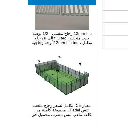
12mm fl u زجاج مقسى ، 1/2 بوصة
حديد منخفض fl u ted إلى u زجاج
مظلل ، 12mm fl u ted لوحة زجاجية
ضيقة مقوسة للزينة الداخلية
معيار CE الكامل لسعر زجاج ملعب
تنس Padel ، مجموعة كاملة من
تكلفة ملعب تنس مضرب محمول في
الصين ، أنظمة بناء Padel Court
داخلية وخارجية للبيع