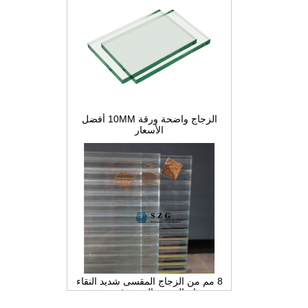
الزجاج واضحة ورقة 10MM أفضل
الأسعار
8 مم من الزجاج المقسى شديد النقاء
، وزجاج القصب المزخرف منخفض
الحديد ، والزجاج الداخلي للخصوصية
للتقسيم والحمام