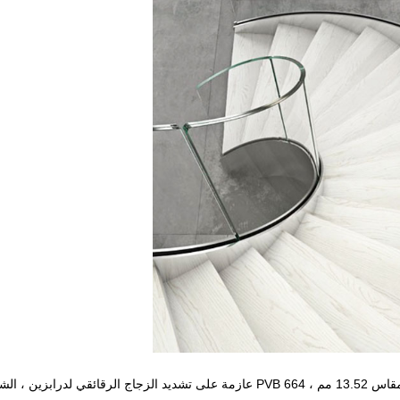
درابزين من الزجاج المقسَّى المقوس بمقاس 13.52 مم ، 664 PVB عازمة على تشديد الزجاج الرقائقي ل