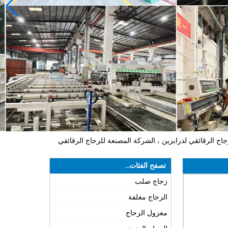
قاس 13.52 مم ، 664 PVB عازمة على تشديد الزجاج الرقائقي لدرابزين ، الشركة المصنعة للزجاج الرقائقي
تصفح الفئات..
زجاج صلب
الزجاج مغلفة
معزول الزجاج