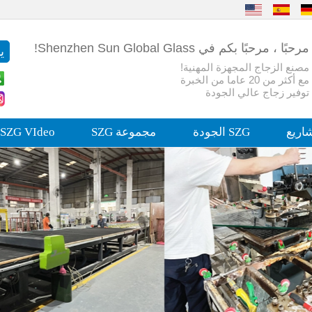
مرحبًا ، مرحبًا بكم في Shenzhen Sun Global Glass!
مصنع الزجاج المجهزة المهنية!
مع أكثر من 20 عاما من الخبرة
توفير زجاج عالي الجودة
اريع
SZG الجودة
مجموعة SZG
SZG VIdeo