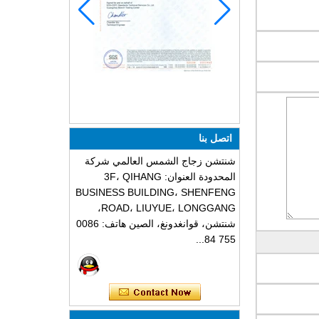
اتصل بنا
شنتشن زجاج الشمس العالمي شركة
المحدودة العنوان: 3F، QIHANG
BUSINESS BUILDING، SHENFENG
ROAD، LIUYUE، LONGGANG،
شنتشن، قوانغدونغ، الصين هاتف: 0086
755 84...