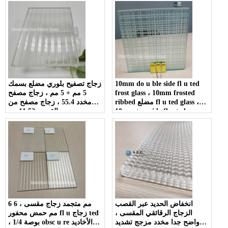
الحديد مقاس 1/3 بوصة
10mm do u ble side fl u ted
زجاج تصفيح بلوري مضلع بسمك
frost glass ، 10mm frosted
5 مم + 5 مم ، زجاج مصفح
ribbed مضلع fl u ted glass ،
مخدد 55.4 ، زجاج مصفح من
10mm two side fl u ted
القصب 11.52 مم
Reeded glass لتقسيم المرحاض
انخفاض الحديد عبر القصب
6 مم متجمد زجاج مقسى ، 6
الزجاج الرقائقي المقسى ،
مم حمض محفور fl u زجاج ted
واضح جدا مخدد مزجج تشديد
، 1/4 بوصة obsc u re الأخاديد