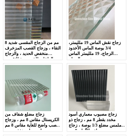
زجاج نقش الماس 19 ملليمتر،
8 مم من الزجاج المقسى شديد
3/4 بوصة الماس الأخدود
النقاء ، وزجاج القصب المزخرف
الزجاج، 19 ملليمتر الماس
منخفض الحديد ، والزجاج
منحوت الزجاج
الداخلي للخصوصية للتقسيم
والحمام
زجاج مصبوب معماري أسود
زجاج مضلع شفاف من
مخدد بقطر 8 مم ، زجاج ذو
الكريستال مقاس 8 مم ، وزجاج
ملمس مضلع 1/3 بوصة ، زجاج
قصب واضح للغاية مقاس 8 مم
محزز داعم للألوان 8 مم
، وزجاج مضلع منخفض من