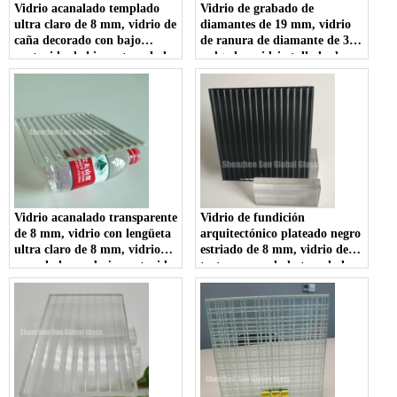
Vidrio acanalado templado
Vidrio de grabado de
ultra claro de 8 mm, vidrio de
diamantes de 19 mm, vidrio
caña decorado con bajo
de ranura de diamante de 3/4
contenido de hierro templado,
pulgadas, vidrio tallado de
vidrio interior de privacidad
diamante de 19 mm
para partición y baño
Vidrio acanalado transparente
Vidrio de fundición
de 8 mm, vidrio con lengüeta
arquitectónico plateado negro
ultra claro de 8 mm, vidrio
estriado de 8 mm, vidrio de
acanalado con bajo contenido
textura acanalada templado
de hierro de 1/3 de pulgada
de 1/3 de pulgada, vidrio
acanalado de respaldo de
color templado de 8 mm para
decoración