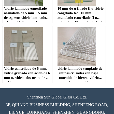
Vidrio laminado esmerilado
10 mm do u fl lado fl u vidrio
acanalado de 5 mm + 5 mm
congelado ted, 10 mm
de espesor, vidrio laminado
acanalado esmerilado fl u
estriado 55,4, vidrio laminado
vidrio ted, 10 mm dos lados fl
laminado de 11,52 mm
u ted vidrio reed para
partición de inodoro
Vidrio esmerilado de 6 mm,
vidrio laminado templado de
vidrio grabado con ácido de 6
láminas cruzadas con bajo
mm u, vidrio obscuro u de 1/4
contenido de hierro, vidrio
pulg.
laminado endurecido con
textura acanalada ultra clara,
vidrio decorativo de patrón
acanalado de seguridad extra
Shenzhen Sun Global Glass Co. Ltd.
claro
3F, QIHANG BUSINESS BUILDING, SHENFENG ROAD,
LIUYUE, LONGGANG, SHENZHEN, GUANGDONG,