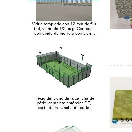
Vidrio templado con 12 mm de fl u
ted, vidrio de 1/2 pulg. Con bajo
contenido de hierro u con vidrio
templado u, panel de vidrio de
seguridad estrecho de 12 mm con
fl u ted para decoración de
interiores
Precio del vidrio de la cancha de
pádel completa estándar CE,
costo de la cancha de pádel
portátil del juego completo en
China, sistemas de construcción
de canchas de pádel interiores y
exteriores