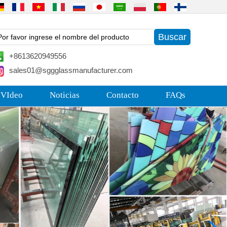
+8613620949556
sales01@sggglassmanufacturer.com
 VIdeo
Noticias
Contacto
FAQs