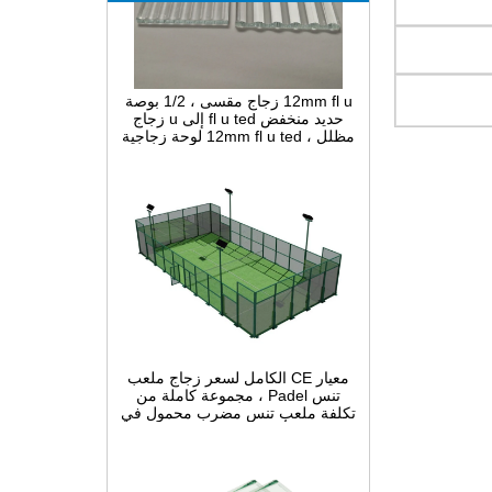
12mm fl u زجاج مقسى ، 1/2 بوصة
حديد منخفض fl u ted إلى u زجاج
مظلل ، 12mm fl u ted لوحة زجاجية
ضيقة مقوسة للزينة الداخلية
معيار CE الكامل لسعر زجاج ملعب
تنس Padel ، مجموعة كاملة من
تكلفة ملعب تنس مضرب محمول في
الصين ، أنظمة بناء Padel Court
داخلية وخارجية للبيع