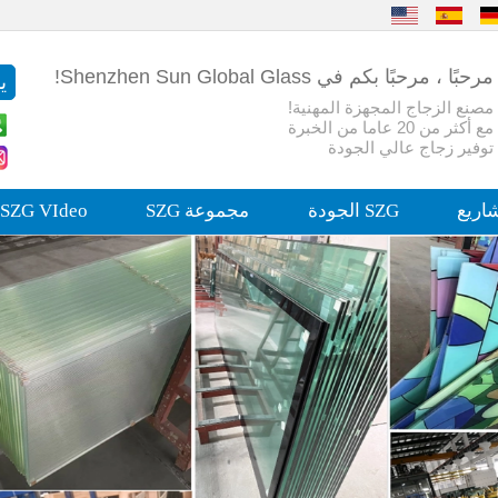
مرحبًا ، مرحبًا بكم في Shenzhen Sun Global Glass!
مصنع الزجاج المجهزة المهنية!
مع أكثر من 20 عاما من الخبرة
توفير زجاج عالي الجودة
اريع
SZG الجودة
مجموعة SZG
SZG VIdeo