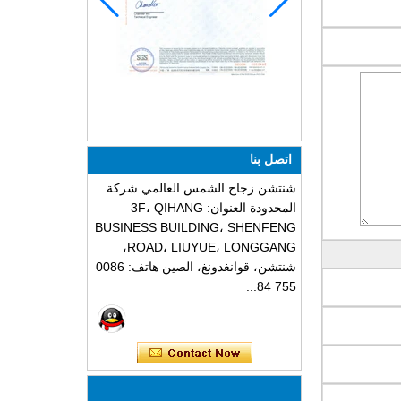
اتصل بنا
شنتشن زجاج الشمس العالمي شركة
المحدودة العنوان: 3F، QIHANG
BUSINESS BUILDING، SHENFENG
ROAD، LIUYUE، LONGGANG،
شنتشن، قوانغدونغ، الصين هاتف: 0086
755 84...