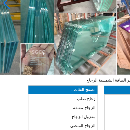
تصفح الفئات..
زجاج صلب
الزجاج مغلفة
معزول الزجاج
الزجاج المنحنى