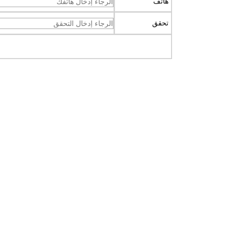
هاتف
تحقق