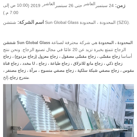
العاشر
العاشر
زمن:
24 سبتمبر
حتى 26 سبتمبر
، 2019 (
10:00 ص إلى
7:00 م.)
اسم الشركة:
شنتشن Sun Global Glass المحدودة ، المحدودة (SZG).
هي شركة محترفة لصناعة
شنتشن Sun Global Glass المحدودة ، المحدودة
الزجاج تتمتع بخبرة تزيد عن 20 عامًا في مجال تصنيع الزجاج. ونحن ننتج
أساسا
زجاج مقسّى ، زجاج مقسّى مصقول ، زجاج معزول (زجاج مزدوج) ، زجاج
مخدد ، زجاج قناة U ، زجاج ذكي ، زجاج مانع للانزلاق ، زجاج طباعة ، زجاج
مقوس ، زجاج مصفي شبكة سلكية ، زجاج مصفي منسوج ، مرآة ، زجاج مصنفر ،
،إلخ.
متدرج زجاج