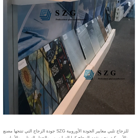
جودة الزجاج التي تنتجها مصنع SZG للزجاج تلبي معايير الجودة الأوروبية
والأمريكية. نحن نقدم الزجاج كما الدرابزين ، والجدار الستار ، والأبواب ،