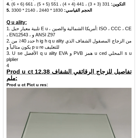
4. التكوين:
331 (3 + 3) ، 441 (4 + 4) ، 551 (5 + 5) ، 661 (6 + 6)
5. الحجم القياسي:
1830 * 2440 ، 2140 * 3300
Q u ality:
1. تلبية معيار حبل E u ، أمريكا الشمالية والصين: ISO ، CCC ، CE
، EN12543 ، و ANSI Z97
2. حدد 40٪ من h ig h q u ality من الزجاج المصقول الشفاف الذي
يكون مثالياً و p u re للتغليف
3. U se الأفضل q u ality EVA و PVB همز u ced المحلي s u
plplier
4
Prod u ct تفاصيل للزجاج الرقائقي الشفاف 12.38
ملم:
Prod u ct Pict u res: