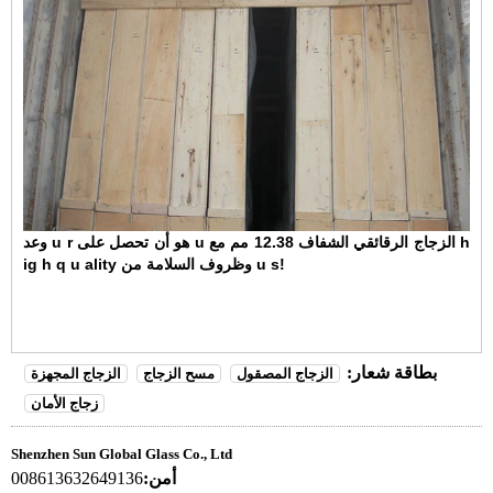
وعد u r هو أن تحصل على u الزجاج الرقائقي الشفاف 12.38 مم مع h
ig h q u ality وظروف السلامة من u s!
بطاقة شعار:
الزجاج المصقول
مسح الزجاج
الزجاج المجهزة
زجاج الأمان
Shenzhen Sun Global Glass Co., Ltd
أمن:
008613632649136