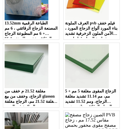
العرف الملونة pvb فيلم خفف
13.52mm الطباعة الرقمية
بناء المورد ألواح الزجاج المورد ،
المصنعة الزجاج الرقائقي ، 6 مم
الأمن الملون الزخرفية تشديد
+ 6 مم المطبوعة الزجاج
شطيرة الزجاج قطع لحجم
الرقائقي تشديد للزينة ، 66.4
الموردين التكلفة
ESG VSG سلامة الزجاج
الزجاج المقوى مغلفة 5 مم + 5
مغلفة 21.52 م خفف من
مم، مم 11.14 تشديد مغلفة
الزجاج، وخفف من بيع glasson
الزجاج، ومم 11.52 تشديد
مغلفة 21.52 مم، الزجاج مغلفة
الزجاج الرقائقي بناء مصنعي
السلامة في الصين
الزجاج