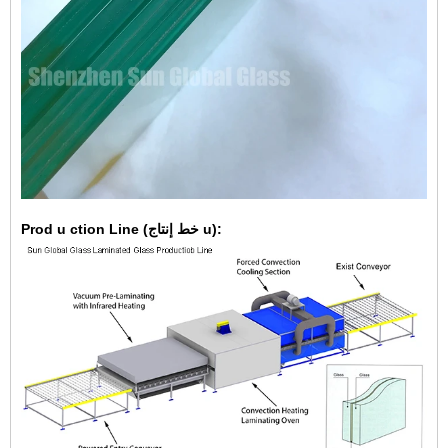
Prod u ction Line (خط إنتاج u):