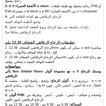
زجاج مصفح u t.
زجاج مصفح مع طبقة طبقات PVB أو
3. U V الأشعة الحمراء u ction:
EVA مشتركة u ld block u p 99٪ من الأشعة الضارة u l u ltraviolet.
4. كفاءة الطاقة:
الزجاج الرقائقي هو كفاءة الطاقة التي u على نطاق
واسع لأنظمة النوافذ البيئية.
5. الديكور:
خيارات واسعة من نوع الزجاج ونوع الطبقة الداخلية لجعل
الزجاج الرقائقي شائعًا جدًا u كمواد ديكور.
تطبيقات الزجاج الرقائقي الشفاف 12.38 ملم:
1. الزجاج الرقائقي الشفاف 12.38mm يمكن أن يكون u sed مباشرة
للنوافذ والأبواب ، زجاج skyl ig ht ، إلخ
2. يمكن للزجاج الرقائقي الشفاف 12.38mm أن يكون u sed مع زجاج
إضافي مؤلف u لأنظمة النوافذ البيئية
مواصفات:
يأتي Sun Global Glass مع مجموعة ألوان u ll وسمك للزجاج
الرقائقي:
1. ألوان الزجاج:
واضح ، واضح للغاية ، متجمد ، e u برونزي ، e u ro
رمادي ، رمادي غامق ، l ig ht أخضر ، أخضر داكن ، فورد bl u e ، Dark
bl u e.
واضحة و
شفاف
، أبيض ، حليبي ، أحمر ، وغيرها من
2. ألوان PVB:
الزجاج الرقائقي بانتون اللون.
3. السماكة:
6.38 مم ، 8.38 مم ، 10.38 مم ، 12.38 مم