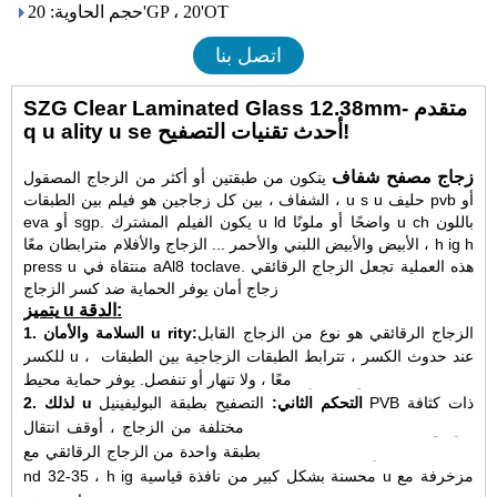
حجم الحاوية: 20'GP ، 20'OT
اتصل بنا
SZG Clear Laminated Glass 12.38mm- متقدم
q u ality u se أحدث تقنيات التصفيح!
زجاج مصفح شفاف
يتكون من طبقتين أو أكثر من الزجاج المصقول
الشفاف ، بين كل زجاجين هو فيلم بين الطبقات ، u s u حليف pvb أو
eva أو sgp. يكون الفيلم المشترك u ld واضحًا أو ملونًا u ch باللون
الأبيض والأبيض اللبني والأحمر ... الزجاج والأفلام مترابطان معًا ، h ig h
press u منتقاة في aAl8 toclave. هذه العملية تجعل الزجاج الرقائقي
يوفر الحماية ضد كسر الزجاج.
زجاج أمان
يتميز u الدقة:
الزجاج الرقائقي هو نوع من الزجاج القابل
1. السلامة والأمان u rity:
عند حدوث الكسر ، تترابط الطبقات الزجاجية بين الطبقات
للكسر u ،
يوفر حماية محيط u من الكسر.
معًا ، ولا تنهار أو تنفصل.
2. لذلك u التحكم الثاني:
التصفيح بطبقة البوليفينيل PVB ذات كثافة
مختلفة من الزجاج ، أوقف انتقال u الثاني. نافذة قياسية u مرصوفة
بطبقة واحدة من الزجاج الرقائقي مع u ld لديها فئة انتقال u nd aro u
nd 32-35 ، h ig محسنة بشكل كبير من نافذة قياسية u مزخرفة مع