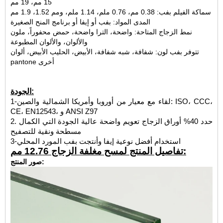
15 مم، 19 مم
سماكة الفيلم بفب: 0.38 مم، 0.76 ملم، 1.14 ملم، ومم 1.52، 1.9 مم
المدى المواد: بفب أو إيفا أو برنامج المنح الصغيرة
نمط الزجاج المتاحة: واضحة، الترا واضحة، حمض محفوراً، ملون
والألوان، والألوان المطبوعة
تتوفر بفب لون: شفافة، شبه شفافة، الأبيض، الحليب الأبيض، ألوان
pantone أخرى
الجودة:
1-لقاء مع معيار من أوروبا وأمريكا الشمالية والصين: ISO، CCC،
CE، EN12543، و ANSI Z97
2. حدد 40% أوراق الزجاج تعويم واضحة عالية الجودة التي الكمال
مسطحة ونقية للتصفيح
3-استخدام أفضل نوعية إيفا وأنتجت بفب المورد المحلي
تفاصيل المنتج لمسح مغلفة الزجاج 12.76 مم:
صور المنتج: