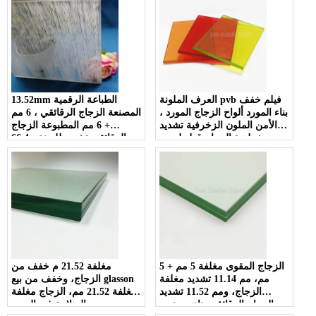
العرف الملونة pvb فيلم خفف
13.52mm الطباعة الرقمية
بناء المورد ألواح الزجاج المورد ،
المصنعة الزجاج الرقائقي ، 6 مم
الأمن الملون الزخرفية تشديد
+ 6 مم المطبوعة الزجاج
شطيرة الزجاج قطع لحجم
الرقائقي تشديد للزينة ، 66.4
الموردين التكلفة
ESG VSG سلامة الزجاج
الزجاج المقوى مغلفة 5 مم + 5
مغلفة 21.52 م خفف من
مم، مم 11.14 تشديد مغلفة
الزجاج، وخفف من بيع glasson
الزجاج، ومم 11.52 تشديد
مغلفة 21.52 مم، الزجاج مغلفة
الزجاج الرقائقي بناء مصنعي
السلامة في الصين