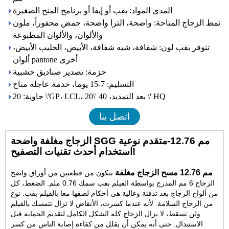
المدى المواد: بفب أو إيفا أو برنامج المنح الصغيرة
نمط الزجاج المتاحة: واضحة، الترا واضحة، حمض محفوراً، ملون
والألوان، والألوان المطبوعة
تتوفر بفب لون: شفافة، شبه شفافة، الأبيض، الحليب الأبيض،
ألوان pantone أخرى
حزمة: تصدير صناديق خشبية
التسليم: 7-15 يوما، خدمة عاجلة متاح
حاوية: 20 \'GP، LCL، 20\' بعد التمديد، 40 \' HQ
اتصل بنا
الزجاج مغلفة واضحة SGG مم 12.76-متقدم نوعية
استخدام أحدث تقنيات التصفيح!
مم 12.76 مسح الزجاج مغلفة
تتكون من قطعتين من أوراق واضح
الزجاج 6 مم المدرج بواسطة الفيلم بفب سمك 0.76 ملم. الضغط، كل
من ألواح الزجاج بعد تدفئة وعالية هي أحكام لصقها معا بالفيلم بفب. نوع
من الزجاج السلامة. لأنه عندما كسرت، الأنقاض لا تزال تتمسك بالفيلم
ولن تسقط، لا يزال الزجاج كله الشكل الكامل لتقديم الحماية قبل
الاستبدال. حتى أنه يمكن أن يقلل من كفاءة إصابة الناس من كسر