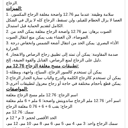
الزجاج.
الميزات:
1. سلامة وظيفة: عندما مم 12.76 واضحة مغلفة الزجاج المكسور،
العصا لا يزال الحطام للفيلم، ولن تسقط، الزجاج كله لا يزال في الشكل
الكامل لتقديم الحماية قبل استبدال.
2. الصوت برهان: مم 12.76 واضحة الزجاج مغلفة يمكن الحد من
الضوضاء، لأن الغشاء بفب يمكن منع انتقال الصوت.
3. الأداء البصري: يمكن الحد من انتقال أشعة الشمس وانخفاض درجة
الحرارة.
4. صدمة المقاومة: يمكن أن تمتد إلى تطبيق زجاج الرصاص والانفجار
دليل على الزجاج لمنع الرصاص، القنابل والقوة العنيفة، إلخ.
تطبيقات مسح مغلفة الزجاج 12.76 مم:
1-يمكن أن تستخدم كالسور الزجاج، السياج، واجهة، ومظلة
2-يمكن أن تستخدم كالزجاج الكلمة والدرج والباب ستارة الجدار الزجاج
3-يمكن قطع بأحجام مختلفة في حاجة أو زجاج معزول لتطبيقات أخرى.
المواصفات:
اسم الزجاج: 12.76 ملم مسح الزجاج مغلفة
اسم آخر: 12.76 ملم الزجاج ساندويتش واضحة؛ 6 ملم + 6 ملم مغلفة
الزجاج؛ بفب 6 + 6 + 0.76 مغلفة الزجاج
سمك: 12.76 مم
الحد الأقصى لحجم: 3 م * 12 م
سمك الزجاج واحد: 3 مم، 4 مم، 5 مم، 6 مم، 8 مم، 10 مم، 12 مم،