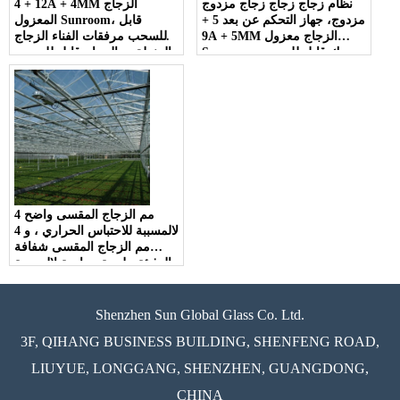
نظام زجاج زجاج زجاج مزدوج
4 + 12A + 4MM الزجاج
مزدوج، جهاز التحكم عن بعد 5 +
المعزول Sunroom، قابل
9A + 5MM الزجاج معزول
للسحب مرفقات الفناء الزجاج
Sunroom، بمحرك قابل للسحب
المنزلق، والزجاج قابل للسحب
انزلاق الزجاج الشمسي
بمحركات الشمس مع سقف
قابل للسحب
4 مم الزجاج المقسى واضح
لالمسببة للاحتباس الحراري ، و 4
مم الزجاج المقسى شفافة
الدفيئة ، لوحة زجاجية لالمسببة
للاحتباس الحراري
Shenzhen Sun Global Glass Co. Ltd.
3F, QIHANG BUSINESS BUILDING, SHENFENG ROAD,
LIUYUE, LONGGANG, SHENZHEN, GUANGDONG,
CHINA