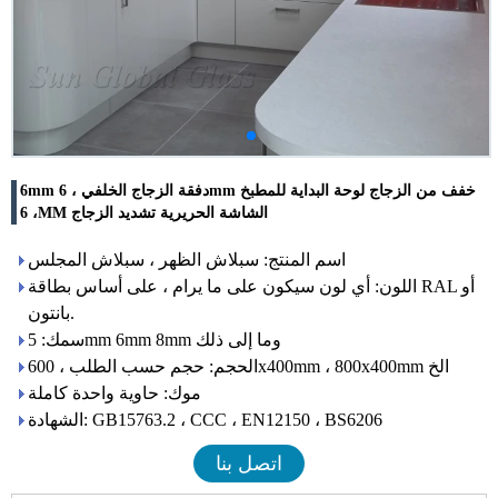
6mm دفقة الزجاج الخلفي ، 6mm خفف من الزجاج لوحة البداية للمطبخ
، 6MM الشاشة الحريرية تشديد الزجاج
اسم المنتج: سبلاش الظهر ، سبلاش المجلس
اللون: أي لون سيكون على ما يرام ، على أساس بطاقة RAL أو
بانتون.
سمك: 5mm 6mm 8mm وما إلى ذلك
الحجم: حجم حسب الطلب ، 600x400mm ، 800x400mm الخ
موك: حاوية واحدة كاملة
الشهادة: GB15763.2 ، CCC ، EN12150 ، BS6206
اتصل بنا