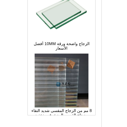
الزجاج واضحة ورقة 10MM أفضل
الأسعار
8 مم من الزجاج المقسى شديد النقاء
، وزجاج القصب المزخرف منخفض
الحديد ، والزجاج الداخلي للخصوصية
للتقسيم والحمام