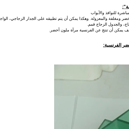
12 مم الفرنسي اللون الأخضر ومغلفة والمعزولة. وهكذا يمكن أن يتم تطبيقه على الجدار الزجاجي، ال
اج، والجدول الزجاج قمم.