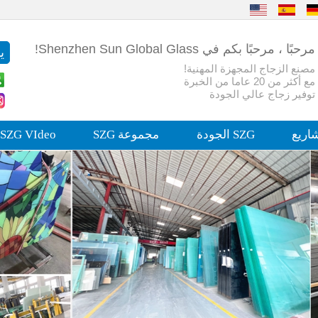
مرحبًا ، مرحبًا بكم في Shenzhen Sun Global Glass!
مصنع الزجاج المجهزة المهنية!
مع أكثر من 20 عاما من الخبرة
توفير زجاج عالي الجودة
اريع
SZG الجودة
مجموعة SZG
SZG VIdeo