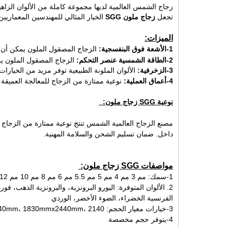
زجاج الشمس العالمية لديها مجموعة كاملة من الألوان الزاهية
تجعل
زجاج ملون SGG
الخيار المثالي للمهندسين المعماريي
الميزات:
1-الأشعة فوق البنفسجية:
الزجاج المصقول الملون يمكن أن تقلل 
2-الطاقة الشمسية عنصر التحكم:
الزجاج المصقول الملون يم
3-الزخرفية:
الألوان الملونة الطبيعية توفر مزيد من الخيارات
4-أعماق العملية:
نوعية ممتازة من الزجاج للمعالجة العميقة
نوعية SGG زجاج ملون:
داخل. ضمان تسليم الشحن والسلامة المهنية.
مواصفات SGG زجاج ملون:
1-سمك: مم 3 مم 4 مم 5 مم 5.5 مم 6 مم 8 مم 10 مم 12
2. الألوان المتوفرة: اليورو البرونزية، والبرونزية الذهب
الفرنسية الخضراء، الضوء الأخضر، الوردي
اتصل الآن
3-خيارات معيار الحجم: 1650mmx2140mm، 1830mmx2440mm، 2140 مم * 3300 مم، 2440 ملم * 3300 مم، 2250mmx3300mm
4-يتوفر حجم مخصصة