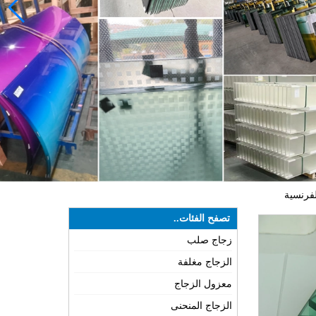
تصفح الفئات..
زجاج صلب
الزجاج مغلفة
معزول الزجاج
الزجاج المنحنى