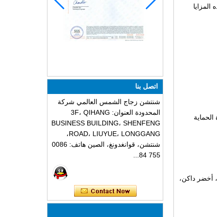
المزايا
اتصل بنا
شنتشن زجاج الشمس العالمي شركة
المحدودة العنوان: 3F، QIHANG
 مع رغوة الحماية
BUSINESS BUILDING، SHENFENG
ROAD، LIUYUE، LONGGANG،
شنتشن، قوانغدونغ، الصين هاتف: 0086
755 84...
، أخضر داكن،