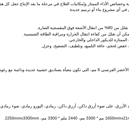
 وخصائص الأداء الممتاز وإمكانيات العلاج في مرحلة ما بعد الإنتاج.
جعل كل هذه 
ن في أي مشروع بناء أو ترميم جديدة.
من 80% من
انتقال الأشعة فوق البنفسجية الضارة.
كن أن تقلل من كفاءة انتقال الحرارة ومراقبة الطاقة الشمسية.
 الممتازة للديكور الداخلي والخارجي.
، خفض لحجم، حافة التلميع، وتلطيف، التصفيح، وعزل.
مصنع الزجاج العالمية الشمس تنتج نوعية ممتازة من الزجاج الأخضر الفرنسي 8 مم، التي تكون معبأة بصناديق خشبية جديدة ودائمة
، فورد الأزرق، على ضوء أزرق داكن، أزرق داكن، رمادي، اليورو رمادي، ضوء رمادي