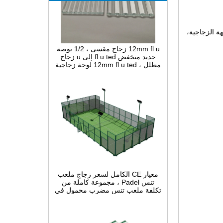
واجهة الزجاجية،
12mm fl u زجاج مقسى ، 1/2 بوصة
حديد منخفض fl u ted إلى u زجاج
مظلل ، 12mm fl u ted لوحة زجاجية
ضيقة مقوسة للزينة الداخلية
معيار CE الكامل لسعر زجاج ملعب
تنس Padel ، مجموعة كاملة من
تكلفة ملعب تنس مضرب محمول في
الصين ، أنظمة بناء Padel Court
داخلية وخارجية للبيع