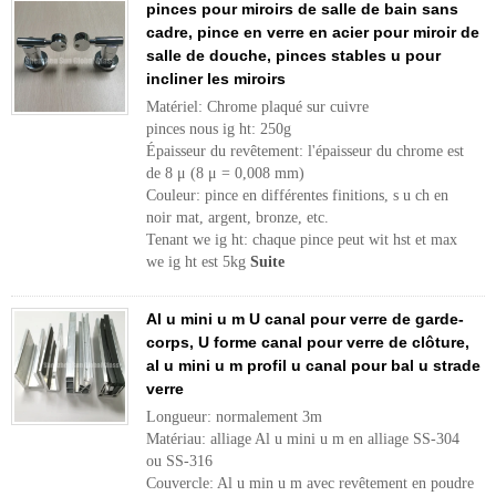
pinces pour miroirs de salle de bain sans
cadre, pince en verre en acier pour miroir de
salle de douche, pinces stables u pour
incliner les miroirs
Matériel: Chrome plaqué sur cuivre
pinces nous ig ht: 250g
Épaisseur du revêtement: l'épaisseur du chrome est
de 8 μ (8 μ = 0,008 mm)
Couleur: pince en différentes finitions, s u ch en
noir mat, argent, bronze, etc.
Tenant we ig ht: chaque pince peut wit hst et max
we ig ht est 5kg
Suite
Al u mini u m U canal pour verre de garde-
corps, U forme canal pour verre de clôture,
al u mini u m profil u canal pour bal u strade
verre
Longueur: normalement 3m
Matériau: alliage Al u mini u m en alliage SS-304
ou SS-316
Couvercle: Al u min u m avec revêtement en poudre