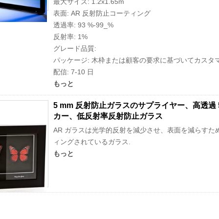
最大サイズ: 1.2x1.65m
表面: AR 反射防止コーティング
透過率: 93 %-99_%
反射率: 1%
グレード品質:
パッケージ: 木枠または顧客の要求に基づいてカスタ
配信: 7-10 日
もっと
5 mm 反射防止ガラスのサプライヤー、高透過 
カー、低反射率反射防止ガラス
AR ガラスは光学的反射を減少させ、表面を減らすため
ィングされているガラス.
もっと