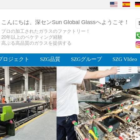
こんにちは、深センSun Global Glassへようこそ！
プロの加工されたガラスのファクトリー！
20年以上のベケティング経験
高ぶる高品質のガラスを提供する
プロジェクト
SZG品質
SZGグループ
SZG VIdeo