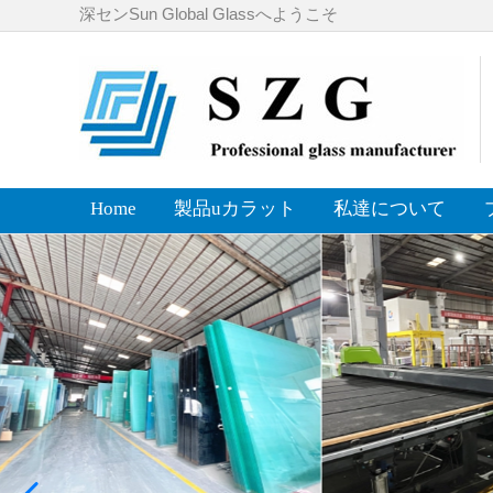
深センSun Global Glassへようこそ
Home
製品uカラット
私達について