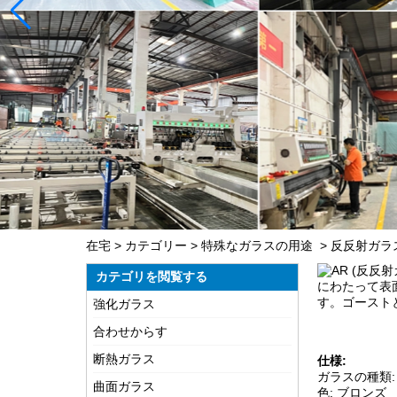
在宅
>
カテゴリー
>
特殊なガラスの用途
>
反反射ガラ
AR (反
カテゴリを閲覧する
にわたって表
す。ゴースト
強化ガラス
合わせからす
断熱ガラス
仕様:
ガラスの種類:
曲面ガラス
色: ブロンズ