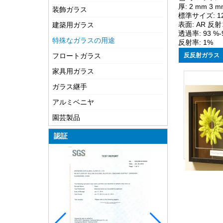
厚: 2 mm 3 m
装飾ガラス
標準サイズ: 1
表面: AR 
建築用ガラス
透過率: 93 %-
特殊なガラスの用途
反射率: 1%
フロートガラス
反反射ガラス
家具用ガラス
ガラス継手
アルミベニヤ
園芸製品
認証