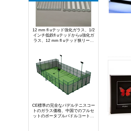
12 mm fl uテッド強化ガラス、1/2
インチ低鉄fl uテッドからu強化ガ
ラス、12 mm fl uテッド狭リード
リード安全ガラスパネル（室内装
飾用）
CE標準の完全なパデルテニスコー
トのガラス価格、中国でのフルセ
ットのポータブルパドルコートテ
ニスの費用、販売のための屋内お
よび屋外のパデルコート建設シス
テム