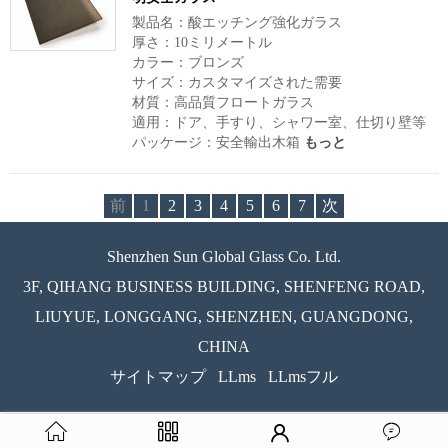
製品名：酸エッチング強化ガラス
厚さ：10ミリメートル
カラー：ブロンズ
サイズ：カスタマイズされた需要
材質：高品質フロートガラス
適用：ドア、手すり、シャワー室、仕切り壁等
パッケージ：安全輸出木箱
もっと
前
1
2
3
4
5
6
7
次
Shenzhen Sun Global Glass Co. Ltd.
3F, QIHANG BUSINESS BUILDING, SHENFENG ROAD,
LIUYUE, LONGGANG, SHENZHEN, GUANGDONG,
CHINA
サイトマップ
LLms
LLmsフル