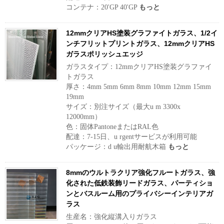
コンテナ：20'GP 40'GP
もっと
12mmクリアHS塗装グラファイトガラス、1/2イ
ンチフリットプリントガラス、12mmクリアHS
ガラスポリッシュエッジ
ガラスタイプ：12mmクリアHS塗装グラファイ
トガラス
厚さ：4mm 5mm 6mm 8mm 10mm 12mm 15mm
19mm
サイズ：別注サイズ（最大u m 3300x
12000mm）
色：固体PantoneまたはRAL色
配達：7-15日、u rgentサービスが利用可能
パッケージ：d u輸出用耐航木箱
もっと
8mmのウルトラクリア強化フルートガラス、強
化された低鉄装飾リードガラス、パーティショ
ンとバスルーム用のプライバシーインテリアガ
ラス
生産名：強化縦溝入りガラス