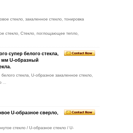
овое стекло, закаленное стекло, тонировка
ое стекло, Стекло, поглощающее тепло,
го супер белого стекла,
7 мм U-образный
екла.
белого стекла, U-образное закаленное стекло,
...
овое U-образное сверло,
нутое стекло / U-образное стекло / U-