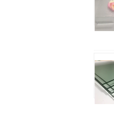
30 мм закаленного
ламинированного стекла пола,
10 мм + 10 мм + 10 мм
закаленного ламинированного
стекла пола, 30 мм анти
скольжения стеклянный пол
12мм толстостенное прозрачное
закаленное стекло, 12мм
толстостенное форсированное
безопасное стекло, 12мм
закаленное безопасное стекло