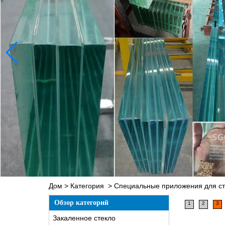
Дом
>
Категория
>
Специальные приложения для ст
Обзор категорий
1
2
3
Закаленное стекло