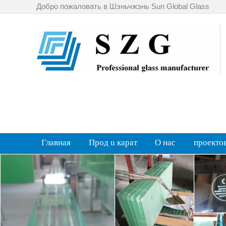
Добро пожаловать в Шэньчжэнь Sun Global Glass
Главная
Прод u карат
О нас
проекто