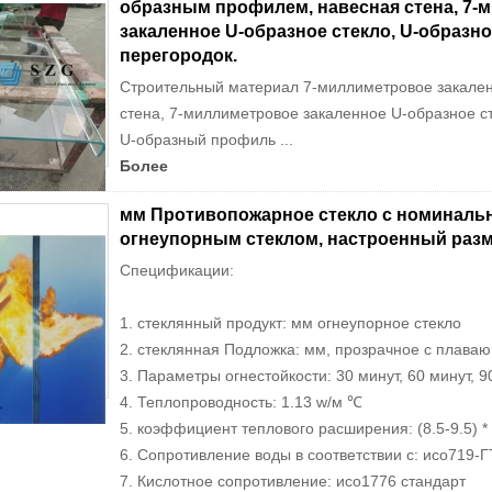
образным профилем, навесная стена, 7-
закаленное U-образное стекло, U-образно
перегородок.
Строительный материал 7-миллиметровое закален
стена, 7-миллиметровое закаленное U-образное ст
U-образный профиль ...
Более
мм Противопожарное стекло с номинальн
огнеупорным стеклом, настроенный раз
Спецификации:
1. стеклянный продукт: мм огнеупорное стекло
2. стеклянная Подложка: мм, прозрачное с плаваю
3. Параметры огнестойкости: 30 минут, 60 минут, 90
4. Теплопроводность: 1.13 w/м ℃
5. коэффициент теплового расширения: (8.5-9.5) *
6. Сопротивление воды в соответствии с: исо719-Г
7. Кислотное сопротивление: исо1776 стандарт