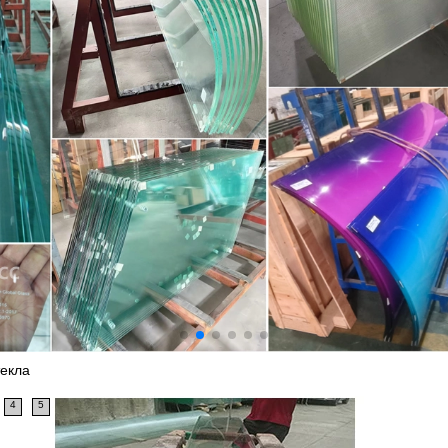
екла
4
5