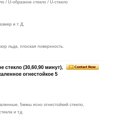
о / U-образное стекло / U-стекло
мер и т. Д.
узор льда, плоская поверхность.
стекло (30,60,90 минут),
каленное огнестойкое 5
каленные, 5ммы ясно огнестойкий стекло,
екла и т.д.