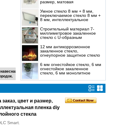
размер, матовая
переключаемая пленка pdlc,
интеллектуальная пленка diy
Умное стекло 8 мм + 8 мм,
pdlc для закаленного
переключаемое стекло 8 мм +
закаленного многослойного
8 мм, интеллектуальное
стекла
стекло с защитой
конфиденциальности для окон
Строительный материал 7-
или перегородок
миллиметровое закаленное
стекло с U-образным
профилем, навесная стена, 7-
миллиметровое закаленное U-
12 мм антикоррозионное
образное стекло, U-образное
закаленное стекло,
стекло для перегородок.
огнеупорное защитное стекло
12 мм, огнестойкое стекло 12
мм
6 мм огнестойкое стекло, 6 мм
огнестойкое закаленное
 навесная
стекло, 6 мм монолитное
ородок.
анти-огненное стекло
 заказ, цвет и размер,
ллектуальная пленка diy
лойного стекла
LC Smart.