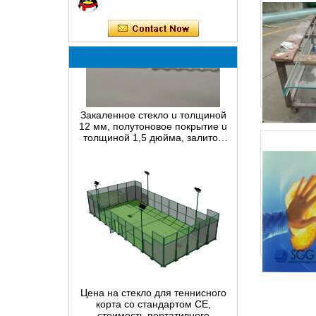
Закаленное стекло u толщиной
12 мм, полутоновое покрытие u
толщиной 1,5 дюйма, залитое
стеклом u, тонкое безопасное
стекло с покрытием u толщиной
12 мм для внутренней отделки
Цена на стекло для теннисного
корта со стандартом CE,
стоимость портативного
теннисного корта для паддл-