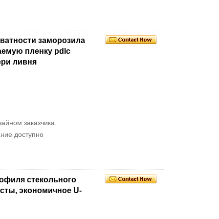
иватности заморозила
аемую пленку pdlc
ери ливня
зайном заказчика.
ание доступно
рофиля стекольного
сты, экономичное U-