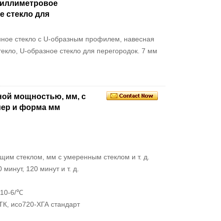
миллиметровое
е стекло для
ное стекло с U-образным профилем, навесная
екло, U-образное стекло для перегородок. 7 мм
ой мощностью, мм, с
мер и форма мм
щим стеклом, мм с умеренным стеклом и т. д.
 минут, 120 минут и т. д.
 10-6/℃
ТК, исо720-ХГА стандарт