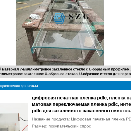
 материал 7-миллиметровое закаленное стекло с U-образным профилем,
иллиметровое закаленное U-образное стекло, U-образное стекло для перег
приложения для стекла
цифровая печатная пленка pdlc, пленка на
матовая переключаемая пленка pdlc, инте
pdlc для закаленного закаленного многос
Название продукта: Цифровая печатная пленка PD
Размер: покупательский спрос