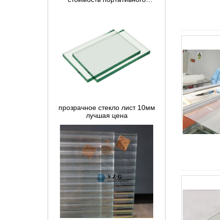
корта в Китае.
прозрачное стекло лист 10мм
лучшая цена
8-миллиметровое ультра-
прозрачное закаленное