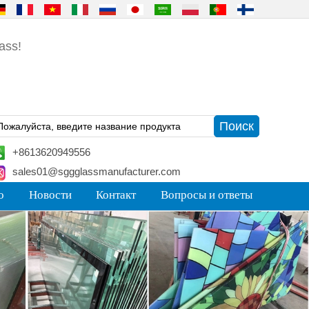
ass!
+8613620949556
sales01@sggglassmanufacturer.com
o
Новости
Контакт
Вопросы и ответы