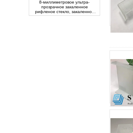
рифленое стекло, закаленное
низкое железо украшенное
тростниковое стекло,
внутреннее стекло для
перегородки и ванной комнаты
сломленного стекла стол
вершины, разрушенное стекло
стол вершины, треснувшие
стекла столешницы, 8 мм 10 мм
12 мм 15 мм закаленного стекла
столешницы