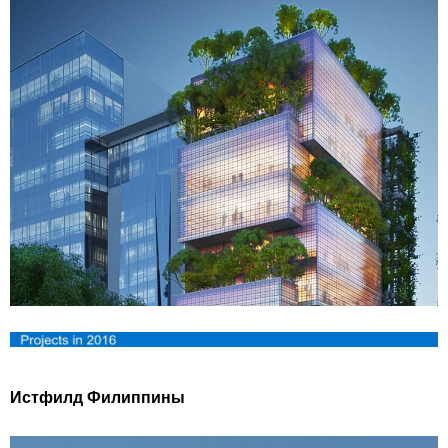
Истфилд Филиппины