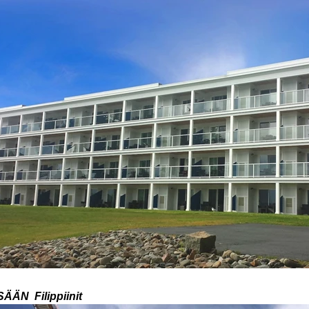
SÄÄN
Filippiinit