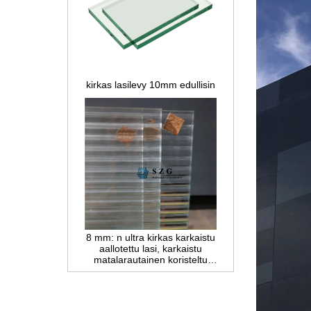
kirkas lasilevy 10mm edullisin
8 mm: n ultra kirkas karkaistu
aallotettu lasi, karkaistu
matalarautainen koristeltu
ruokolasi, yksityisyyden suojalasi
väliseinälle ja kylpyhuoneelle