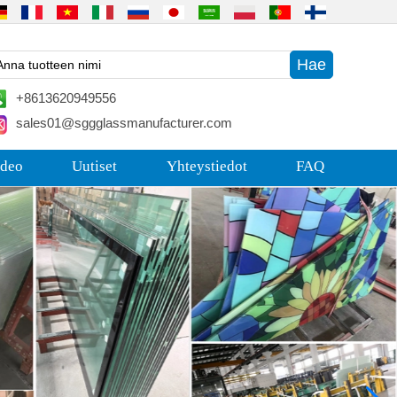
+8613620949556
sales01@sggglassmanufacturer.com
deo
Uutiset
Yhteystiedot
FAQ