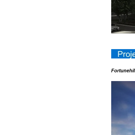
12mm jumbo koko kirkas
karkaistu lasi, 12mm jumbo koko
karkaistu turvalasi, 12mm
karkaistu turvalasi
Fortunehill
6MM + 12A + 6mm Kirkas
Karkaistu Eristetty lasi tehdas, 6
12 6 Tyhjennä karkaistu