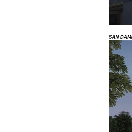
lasinsirpaleet taulukon toppeja,
särkyneet lasi toppeja, säröillä lasi
SAN DAMI
taulukko pöytätasot, 8mm 10mm
12mm 15mm karkaistu lasi
pöytätasot
30mm karkaistu, laminoitu lasi
lattia, 10 mm + 10 mm + 10 mm
karkaistua laminoitu lattia, 30mm
anti slip katos