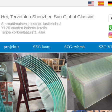
Hei, Tervetuloa Shenzhen Sun Global Glassiin!
Ammattimainen jalostettu lasitehdas!
Yli 20 vuoden kokemuksella
Tarjoa korkealaatuista lasia
projektit
SZG laatu
SZG-ryhmä
SZG VI