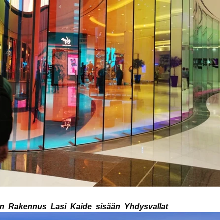
en
Rakennus
Lasi
Kaide
sisään
Yhdysvallat