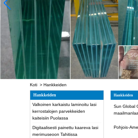
Koti
>
Hankkeiden
Hankkeiden
Hankkeiden
Valkoinen karkaistu laminoitu lasi
Sun Global G
kerrostalojen parvekkeiden
maailmanlaaj
kaiteisiin Puolassa
Pohjois-Amer
Digitaalisesti painettu kaareva lasi
merimuseoon Tahitissa