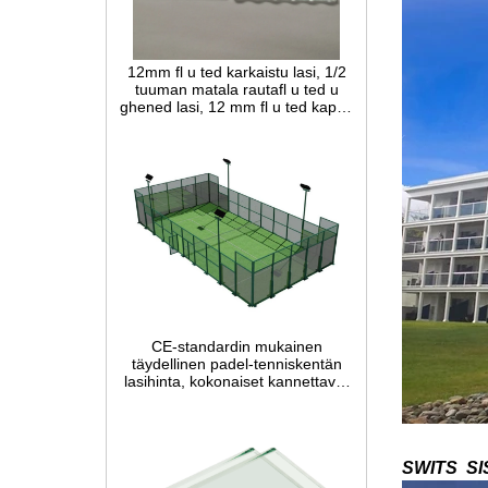
12mm fl u ted karkaistu lasi, 1/2
tuuman matala rautafl u ted u
ghened lasi, 12 mm fl u ted kapea
reedinen turvalasi paneeli
sisustamiseen
CE-standardin mukainen
täydellinen padel-tenniskentän
lasihinta, kokonaiset kannettavat
melontakentän
tenniskustannukset Kiinassa,
myytävät sisä- ja ulkotilat
SWITS
SI