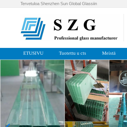
Tervetuloa Shenzhen Sun Global Glassiin
ETUSIVU
Tuotettu u cts
Meistä