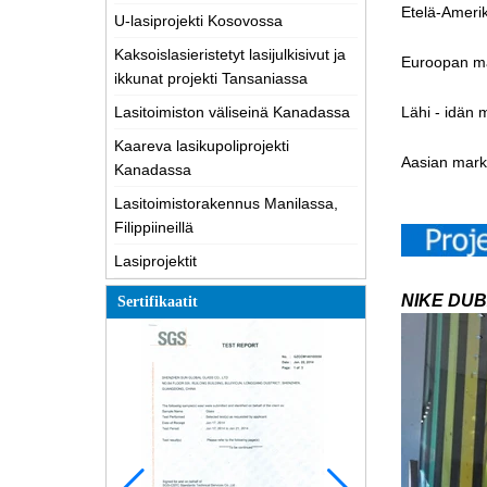
Etelä-Amerik
U-lasiprojekti Kosovossa
Kaksoislasieristetyt lasijulkisivut ja
Euroopan mark
ikkunat projekti Tansaniassa
Lasitoimiston väliseinä Kanadassa
Lähi - idän 
Kaareva lasikupoliprojekti
Aasian markk
Kanadassa
Lasitoimistorakennus Manilassa,
Filippiineillä
Lasiprojektit
NIKE DUB
Sertifikaatit