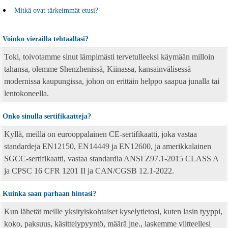
Mitkä ovat tärkeimmät etusi?
Voinko vierailla tehtaallasi?
Toki, toivotamme sinut lämpimästi tervetulleeksi käymään milloin
tahansa, olemme Shenzhenissä, Kiinassa, kansainvälisessä
modernissa kaupungissa, johon on erittäin helppo saapua junalla tai
lentokoneella.
Onko sinulla sertifikaatteja?
Kyllä, meillä on eurooppalainen CE-sertifikaatti, joka vastaa
standardeja EN12150, EN14449 ja EN12600, ja amerikkalainen
SGCC-sertifikaatti, vastaa standardia ANSI Z97.1-2015 CLASS A
ja CPSC 16 CFR 1201 II ja CAN/CGSB 12.1-2022.
Kuinka saan parhaan hintasi?
Kun lähetät meille yksityiskohtaiset kyselytietosi, kuten lasin tyyppi,
koko, paksuus, käsittelypyyntö, määrä jne., laskemme viitteellesi