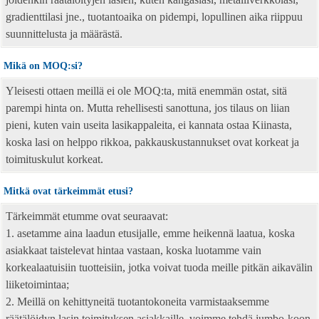
gradienttilasi jne., tuotantoaika on pidempi, lopullinen aika riippuu
suunnittelusta ja määrästä.
Mikä on MOQ:si?
Yleisesti ottaen meillä ei ole MOQ:ta, mitä enemmän ostat, sitä
parempi hinta on. Mutta rehellisesti sanottuna, jos tilaus on liian
pieni, kuten vain useita lasikappaleita, ei kannata ostaa Kiinasta,
koska lasi on helppo rikkoa, pakkauskustannukset ovat korkeat ja
toimituskulut korkeat.
Mitkä ovat tärkeimmät etusi?
Tärkeimmät etumme ovat seuraavat:
1. asetamme aina laadun etusijalle, emme heikennä laatua, koska
asiakkaat taistelevat hintaa vastaan, koska luotamme vain
korkealaatuisiin tuotteisiin, jotka voivat tuoda meille pitkän aikavälin
liiketoimintaa;
2. Meillä on kehittyneitä tuotantokoneita varmistaaksemme
räätälöidyn lasin toimituksen asiakkaille, voimme tehdä jumbo-koon