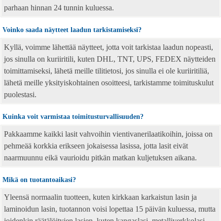
parhaan hinnan 24 tunnin kuluessa.
Voinko saada näytteet laadun tarkistamiseksi?
Kyllä, voimme lähettää näytteet, jotta voit tarkistaa laadun nopeasti,
jos sinulla on kuriiritili, kuten DHL, TNT, UPS, FEDEX näytteiden
toimittamiseksi, lähetä meille tilitietosi, jos sinulla ei ole kuriiritiliä,
lähetä meille yksityiskohtainen osoitteesi, tarkistamme toimituskulut
puolestasi.
Kuinka voit varmistaa toimitusturvallisuuden?
Pakkaamme kaikki lasit vahvoihin vientivanerilaatikoihin, joissa on
pehmeää korkkia erikseen jokaisessa lasissa, jotta lasit eivät
naarmuunnu eikä vaurioidu pitkän matkan kuljetuksen aikana.
Mikä on tuotantoaikasi?
Yleensä normaalin tuotteen, kuten kirkkaan karkaistun lasin ja
laminoidun lasin, tuotannon voisi lopettaa 15 päivän kuluessa, mutta
joidenkin räätälöityjen lasien, kuten kangaslasi, metalliverkkolasi,