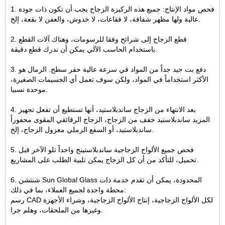
1. فحص مواد الإنتاج: جميع هذه الركيزة الزجاج يجب أن تكون ذات جودة
عالية ولها مظهر شفافة، لا فقاعات، لا خدوش، والعفن لا بقعة، إلخ.
2. قطع الزجاج إلى شرائح وفقا للرسومات، وهناك آلات القطع
باستخدام الحاسب الآلي يمكن أن ندرك قطع دقيقة.
3. دفع بت جيد جداً من المواد في سرعة عالية حفر سطح. الرمال هو
الأكثر استخداماً في المواد، ولكن سوف تعمل أي الجسيمات الصغيرة،
موحدة نسبيا.
4. بعد الانتهاء من الزجاج ساندبلاستيد، أنها تستطيع أن تفعل تجهيز
المزيد ساندبلاستيد خفف من الزجاج، الزجاج الرقائقي المقوى محفوراً
ساندبلاستيد، أو السفع الرملي معزول الزجاج، إلخ.
5. فحص جميع الألواح الزجاجية ساندبلاستينج واحداً تلو الآخر قبل
تحميل، للتأكد من أن كل الزجاج يمكن تلبية الطلب على المشاريع.
6. شنتشن Sun Global Glass المحدودة، يمكن أن تقدم خدمة ذات
محطة واحدة لجميع العملاء، بما في ذلك:
رسم CAD لكل الألواح الزجاجية، إنتاج الألواح الزجاجية، وشراء الأجهزة
وغيرها من الملحقات، وهلم جرا.