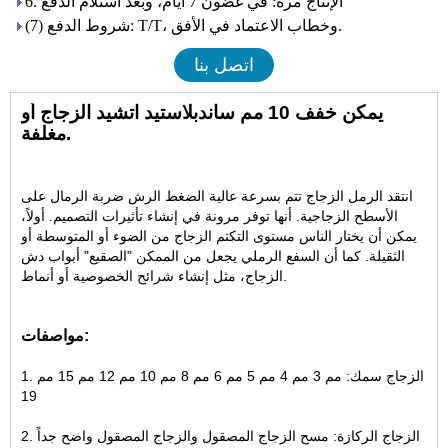
6. الإنتاج مرة: في غضون 7 أيام، وبعد استلام الدفع
(7) شروط الدفع: T/T، وخطاب الاعتماد في الأفق.
اتصل بنا
يمكن خفف 10 مم ساندبلاستيد اتشيد الزجاج أو
مغلفة.
انتقد الرمل الزجاج تتم بسرعة عالية الضغط الرش ضربة الرمال على
الأسطح الزجاجية. أنها توفر مرونة في إنشاء تأثيرات التصميم. أولاً،
يمكن أن يختار الناس مستوى التكتم الزجاج من الضوء أو المتوسطة أو
الثقيلة. كما أن السفع الرملي يجعل من الممكن "الصقيع" أبواب دش
الزجاج، مثل إنشاء شرائح الخصوصية أو أنماط.
مواصفات:
1. الزجاج سمك: مم 3 مم 4 مم 5 مم 6 مم 8 مم 10 مم 12 مم 15 مم
19
2. الزجاج الركازة: مسح الزجاج المصقول والزجاج المصقول واضح جداً