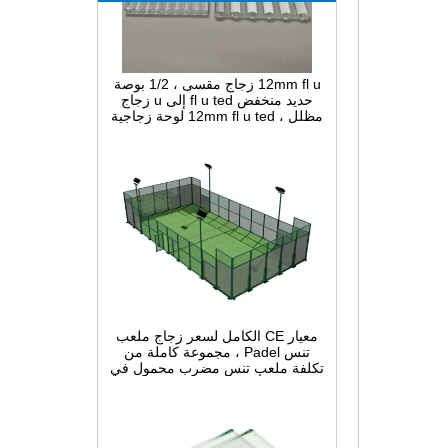
12mm fl u زجاج مقسى ، 1/2 بوصة
حديد منخفض fl u ted إلى u زجاج
مظلل ، 12mm fl u ted لوحة زجاجية
ضيقة مقوسة للزينة الداخلية
معيار CE الكامل لسعر زجاج ملعب
تنس Padel ، مجموعة كاملة من
تكلفة ملعب تنس مضرب محمول في
الصين ، أنظمة بناء Padel Court
داخلية وخارجية للبيع