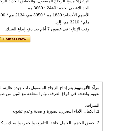
الركيزة: مسح الزجاج المصقول، وانخفاض الحديد الزج
الحد الأقصى لحجم: 2440 * 3660 مم
ملم * 3210 مم، إلخ.
وقت الإنتاج: في غضون 7 أيام بعد دفع إيداع الشيك.
مرآة الألومنيوم
يتم إنتاج الزجاج المصقول ذات جودة عالية،
ال
تعويم واضحة في فراغ الغرفة، وثم المغلفة مع اثنين من طبقات
الميزات:
1. الكمال الأداء البصري، بصورة واضحة وعدم تشويه
2. خفض الحجم، العامل حافة، التلميع، والحفر، والسلك سكرين، ومرآة السلامة مثل I(PE Glossy film) القط والقط II(PVC woven fabric film)