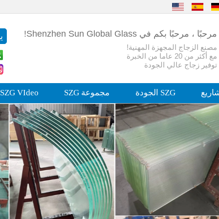
مرحبًا ، مرحبًا بكم في Shenzhen Sun Global Glass!
مصنع الزجاج المجهزة المهنية!
مع أكثر من 20 عاما من الخبرة
توفير زجاج عالي الجودة
اريع
SZG الجودة
مجموعة SZG
SZG VIdeo