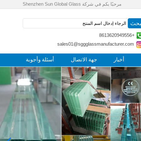
مرحبًا بكم في شركة Shenzhen Sun Global Glass
+8613620949556
sales01@sggglassmanufacturer.com
أخبار
جهة الاتصال
أسئلة وأجوبة