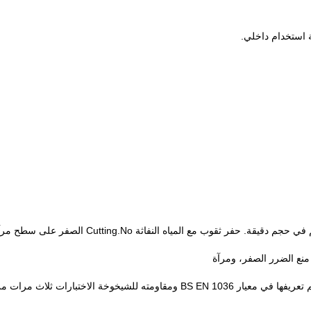
3-زيادة المتانة. مرآة الألومنيوم يفوق متطلبات المتانة التي تم تعريفها في معيار BS EN 1036 ومقاومته للشيخوخة الاختبارات