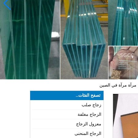
تصفح الفئات..
زجاج صلب
الزجاج مغلفة
معزول الزجاج
الزجاج المنحنى