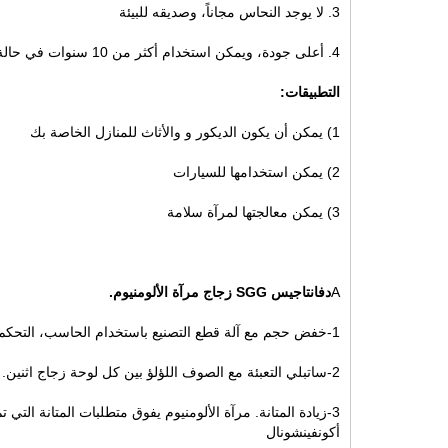
3. لا يوجد النحاس مجاناً، وصديقه للبيئة
4. أعلى جودة، ويمكن استخدام أكثر من 10 سنوات في حالة استخدام داخلي.
التطبيقات:
1) يمكن أن يكون الديكور و والأثاث للمنازل الخاصة بك
2) يمكن استخدامها للسيارات
3) يمكن معالجتها لمرآة سلامة
A
دفانتاجيس SGG
زجاج مرآة الألومنيوم
.
1-خفض حجم مع آلة قطع التصنيع باستخدام الحاسب، التحكم في حجم دقيقة. حفر ثقوب مع المياه النفاثة Cutting.No الصفر على سطح مرآة.
2-ساتبلي التعبئة مع الصوف اللؤلؤ بين كل لوحة زجاج اثنين. منع الضرر الصفر، ومرآة
اتصل الآن
أكونفينشونال