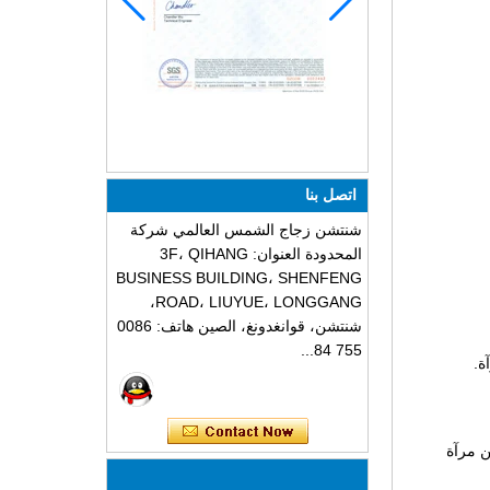
اتصل بنا
شنتشن زجاج الشمس العالمي شركة
المحدودة العنوان: 3F، QIHANG
BUSINESS BUILDING، SHENFENG
ROAD، LIUYUE، LONGGANG،
شنتشن، قوانغدونغ، الصين هاتف: 0086
755 84...
 ثلاث مرات من مرآة