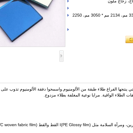
اج، زجاج ملون
الأسهم الأحجام: 1830 مم * 3050 مم، 2134 مم * 3300 مم، 2134 مم * 3050 مم، 2250
تي ينتجها الفراغ طلاء طبقة من الألومنيوم.
واسمحوا دفقة الألومنيوم تذوب على
 الطلاء الواقية. مرايا نوعية المغلفة بطلاء مزدوج.