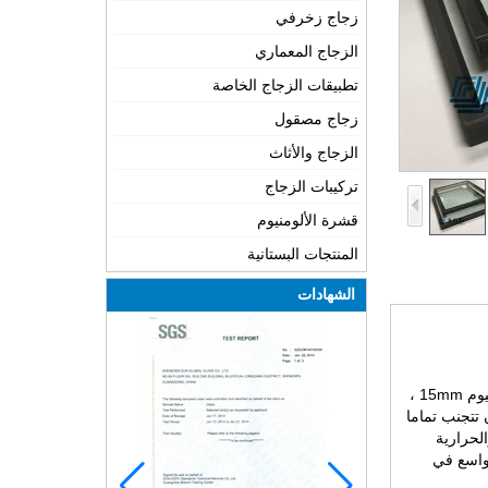
زجاج زخرفي
الزجاج المعماري
تطبيقات الزجاج الخاصة
زجاج مصقول
الزجاج والأثاث
تركيبات الزجاج
قشرة الألومنيوم
المنتجات البستانية
الشهادات
والمستعبدين مع الإطار ألومنيوم 15mm ،
 تتجنب تماما
الحرارية
 واسع في