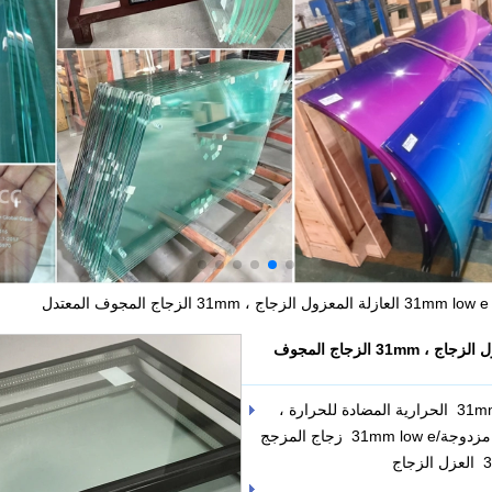
low e الزجاج المعزول ، 31mm low e العازلة المعزول الزجاج ، 31mm الزجاج المجوف
الاسم الآخر: 31mm low e الزجاج المجوف ، 31mm low e الحرارية المضادة للحرارة ،
31mm low e الصوت العازلة الزجاج ، 31mm low e مزدوجة/31mm low e زجاج المزجج