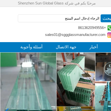
مرحبًا بكم في شركة Shenzhen Sun Global Glass
+8613620949556
sales01@sggglassmanufacturer.com
أخبار
جهة الاتصال
أسئلة وأجوبة