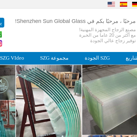
مرحبًا ، مرحبًا بكم في Shenzhen Sun Global Glass!
مصنع الزجاج المجهزة المهنية!
مع أكثر من 20 عاما من الخبرة
توفير زجاج عالي الجودة
اريع
SZG الجودة
مجموعة SZG
SZG VIdeo