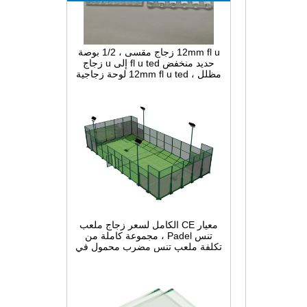
12mm fl u زجاج مقسى ، 1/2 بوصة
حديد منخفض fl u ted إلى u زجاج
مظلل ، 12mm fl u ted لوحة زجاجية
ضيقة مقوسة للزينة الداخلية
معيار CE الكامل لسعر زجاج ملعب
تنس Padel ، مجموعة كاملة من
تكلفة ملعب تنس مضرب محمول في
الصين ، أنظمة بناء Padel Court
داخلية وخارجية للبيع