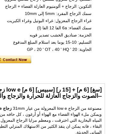
التكوين: الزجاج + ألومنيوم العازلة الفضاء + الزجاج
سمك الزجاج المفرد: 5mm إلى 10mm
غراء الزجاج المعزول: غراء البوتيل وغراء الكبريت
سمك الفضاء: 6a الفا 12 الفا (ا)
الحزمة: صناديق الخشب تصدير قويه
التسليم: 10-15 يوما بعد استلام المبلغ المدفوع
الحاوية: 20 ' GP ، 20 ' OT ، 40 ' HQ
[سغ] [6 م] + [15 ر] [سبيس] [6 م] low e زجاج معزولة
--الصوت والزجاج العازلة للحرارة والزجاج وال
مصنوعة من الزجاج low e المعزولة من عيار 31mm
زجاج low e عيار 6 ملم
ويمكن ملء الهواء الفضاء مع الهواء أو أرغون ، كل حافه من 
المياه البخارية التي اخترقت ، ومعظم مزايا الزجاج المعزول 
البقاء ، فانه يمكن ان ينقذ الكثير من الاستهلاك المنزلي ا
المباني الحديثة.