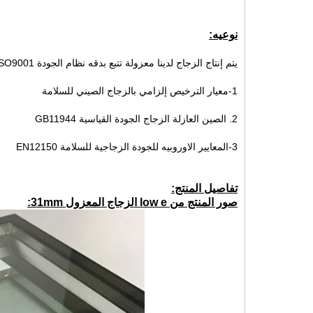
نوعيه:
يتم إنتاج الزجاج لدينا معزولة تتبع بدقه نظام الجودة ISO9001 وتلبيه المعايير التالية:
1-معيار الترخيص إلزامي بالزجاج الصيني للسلامة
2. الصين العازلة الزجاج الجودة القياسية GB11944
3-المعايير الاوروبيه للجودة الزجاجية للسلامة EN12150
تفاصيل المنتج:
صور المنتج من low e الزجاج المعزول 31mm: