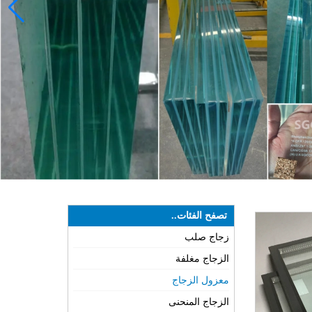
تصفح الفئات..
زجاج صلب
الزجاج مغلفة
معزول الزجاج
الزجاج المنحنى