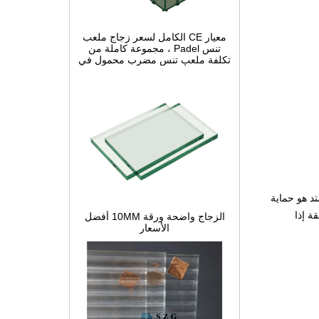
معيار CE الكامل لسعر زجاج ملعب
تنس Padel ، مجموعة كاملة من
تكلفة ملعب تنس مضرب محمول في
الصين ، أنظمة بناء Padel Court
داخلية وخارجية للبيع
الزجاج واضحة ورقة 10MM أفضل
تد هو حماية
الأسعار
ة إذا