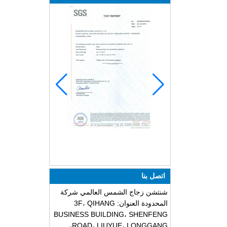
اتصل بنا
شنتشن زجاج الشمس العالمي شركة
المحدودة العنوان: 3F، QIHANG
BUSINESS BUILDING، SHENFENG
ROAD، LIUYUE، LONGGANG،