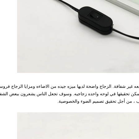
معه غير شفافة. الزجاج واضحة لديها ميزه جيده من الاضاءه ومزايا الزجاج فروس
 يمكن تحقيقها في لوحه واحده زجاجيه. وسوف تجعل الناس يشعرون ببعض الشفق
كتب ، من أجل تحقيق تصميم الضوء والخصوصية.