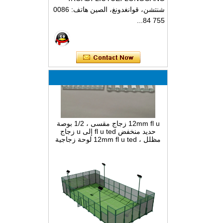
شنتشن، قوانغدونغ، الصين هاتف: 0086
755 84...
12mm fl u زجاج مقسى ، 1/2 بوصة
حديد منخفض fl u ted إلى u زجاج
مظلل ، 12mm fl u ted لوحة زجاجية
ضيقة مقوسة للزينة الداخلية