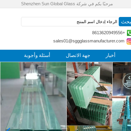
مرحبًا بكم في شركة Shenzhen Sun Global Glass
+8613620949556
sales01@sggglassmanufacturer.com
أخبار
جهة الاتصال
أسئلة وأجوبة