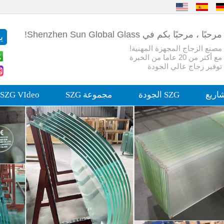
مرحبًا ، مرحبًا بكم في Shenzhen Sun Global Glass!
مصنع الزجاج المجهزة المهنية!
مع أكثر من 20 عاما من الخبرة
توفير زجاج عالي الجودة
اريع
SZG الجودة
مجموعة SZG
SZG VIdeo