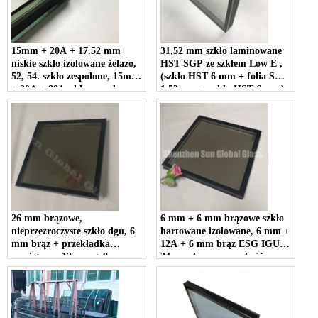
15mm + 20A + 17.52 mm
31,52 mm szkło laminowane
niskie szkło izolowane żelazo,
HST SGP ze szkłem Low E ,
52, 54. szkło zespolone, 15mm
(szkło HST 6 mm + folia SGP
+ 20A + 884 szkło zespolone
1,52 mm + szkło HST 6 mm)
laminowane
+ 12 A + 6 mm Low E
testowane cieplnie szkło Szkło
26 mm brązowe,
6 mm + 6 mm brązowe szkło
nieprzezroczyste szkło dgu, 6
hartowane izolowane, 6 mm +
mm brąz + przekładka
12A + 6 mm brąz ESG IGU,
powietrzna 12 mm + 8 mm
24 mm brązowe podwójne
matowe szkło, brązowe
szyby
przezroczyste szkło izolacyjne