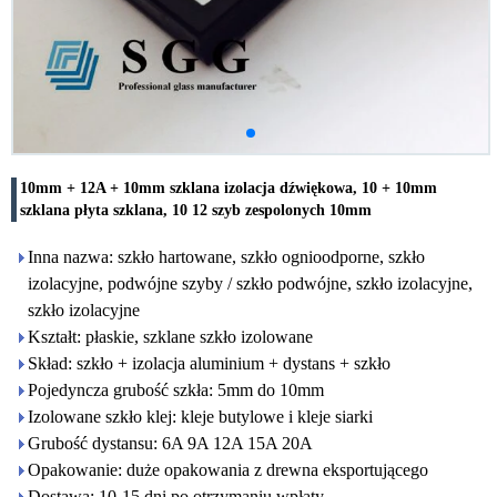
10mm + 12A + 10mm szklana izolacja dźwiękowa, 10 + 10mm
szklana płyta szklana, 10 12 szyb zespolonych 10mm
Inna nazwa: szkło hartowane, szkło ognioodporne, szkło
izolacyjne, podwójne szyby / szkło podwójne, szkło izolacyjne,
szkło izolacyjne
Kształt: płaskie, szklane szkło izolowane
Skład: szkło + izolacja aluminium + dystans + szkło
Pojedyncza grubość szkła: 5mm do 10mm
Izolowane szkło klej: kleje butylowe i kleje siarki
Grubość dystansu: 6A 9A 12A 15A 20A
Opakowanie: duże opakowania z drewna eksportującego
Dostawa: 10-15 dni po otrzymaniu wpłaty