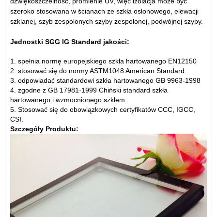
dźwiękoszczelność, promienie UV, więc izolacja może być
szeroko stosowana w ścianach ze szkła osłonowego, elewacji
szklanej, szyb zespolonych szyby zespolonej, podwójnej szyby.
Jednostki SGG IG Standard jakości:
1. spełnia normę europejskiego szkła hartowanego EN12150
2. stosować się do normy ASTM1048 American Standard
3. odpowiadać standardowi szkła hartowanego GB 9963-1998
4. zgodne z GB 17981-1999 Chiński standard szkła
hartowanego i wzmocnionego szkłem
5. Stosować się do obowiązkowych certyfikatów CCC, IGCC,
CSI.
Szczegóły Produktu: