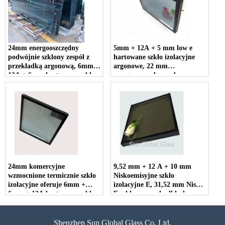
24mm energooszczędny
5mm + 12A + 5 mm low e
podwójnie szklony zespół z
hartowane szkło izolacyjne
przekładką argonową, 6mm +
argonowe, 22 mm
12A + 6mm hartowane szkło
energooszczędne szyby
izolacyjne low e , hartowane
zespolone IGU, hartowane
szkło hartowane z argonem
szkło hartowane, podwójne
szyby zespolone izolacja
akustyczna
24mm komercyjne
9,52 mm + 12 A + 10 mm
wzmocnione termicznie szkło
Niskoemisyjne szkło
izolacyjne oferuje 6mm +
izolacyjne E, 31,52 mm Niski
6mm + 12A hartowane szkło
E szklany panel odblaskowy,
igu, cena szkła wzmocnionego
szkło zespolone low E z
termicznie, dostawca
podwójnymi szybami.
podwójnie szklonego szkła
Shenzhen Sun Global Glass Co. Ltd.