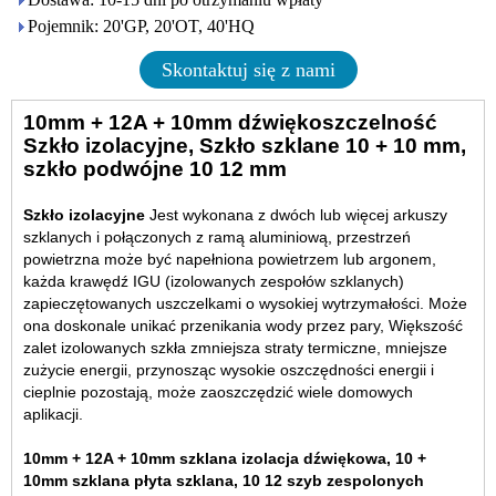
Pojemnik: 20'GP, 20'OT, 40'HQ
Skontaktuj się z nami
10mm + 12A + 10mm dźwiękoszczelność
Szkło izolacyjne
, Szkło szklane 10 + 10 mm,
szkło podwójne 10 12 mm
Szkło izolacyjne
Jest wykonana z dwóch lub więcej arkuszy
szklanych i połączonych z ramą aluminiową, przestrzeń
powietrzna może być napełniona powietrzem lub argonem,
każda krawędź IGU (izolowanych zespołów szklanych)
zapieczętowanych uszczelkami o wysokiej wytrzymałości. Może
ona doskonale unikać przenikania wody przez pary, Większość
zalet izolowanych szkła zmniejsza straty termiczne, mniejsze
zużycie energii, przynosząc wysokie oszczędności energii i
cieplnie pozostają, może zaoszczędzić wiele domowych
aplikacji.
10mm + 12A + 10mm szklana izolacja dźwiękowa, 10 +
10mm szklana płyta szklana, 10 12 szyb zespolonych