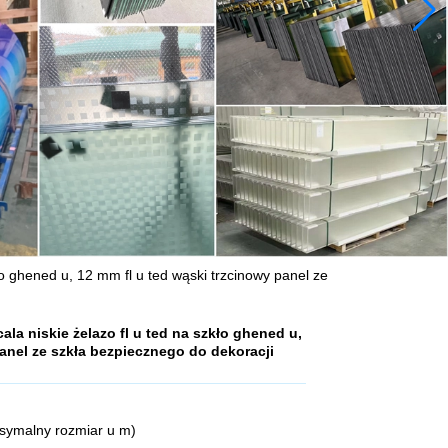
ło ghened u, 12 mm fl u ted wąski trzcinowy panel ze
ala niskie żelazo fl u ted na szkło ghened u,
panel ze szkła bezpiecznego do dekoracji
symalny rozmiar u m)