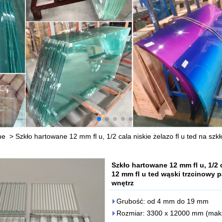
ne
>
Szkło hartowane 12 mm fl u, 1/2 cala niskie żelazo fl u ted na szk
Szkło hartowane 12 mm fl u, 1/2 c
12 mm fl u ted wąski trzcinowy 
wnętrz
Grubość: od 4 mm do 19 mm
Rozmiar: 3300 x 12000 mm (mak