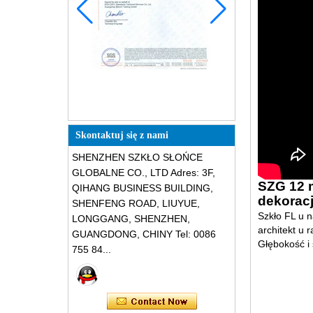
Skontaktuj się z nami
SHENZHEN SZKŁO SŁOŃCE
GLOBALNE CO., LTD Adres: 3F,
SZG 12 m
QIHANG BUSINESS BUILDING,
dekoracj
SHENFENG ROAD, LIUYUE,
Szkło FL u 
LONGGANG, SHENZHEN,
architekt u 
GUANGDONG, CHINY Tel: 0086
Głębokość i
755 84...