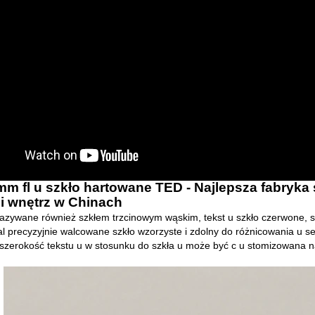
m fl u szkło hartowane TED - Najlepsza fabryka 
i wnętrz w Chinach
nazywane również szkłem trzcinowym wąskim, tekst u szkło czerwone, s
ral precyzyjnie walcowane szkło wzorzyste i zdolny do różnicowania u se 
 szerokość tekstu u w stosunku do szkła u może być c u stomizowana 