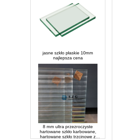
jasne szkło płaskie 10mm
najlepsza cena
8 mm ultra przezroczyste
hartowane szkło karbowane,
hartowane szkło trzcinowe z
dekoracją niskiego żelaza,
szklane wnętrze do przedziałów i