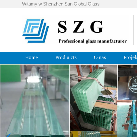
Witamy w Shenzhen Sun Global Glass
Home
Prod u cts
O nas
Proje