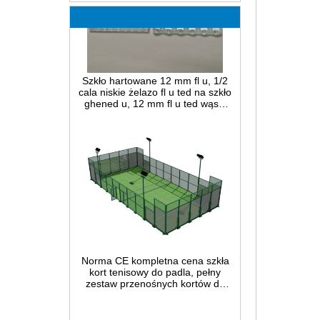
Szkło hartowane 12 mm fl u, 1/2
cala niskie żelazo fl u ted na szkło
ghened u, 12 mm fl u ted wąski
trzcinowy panel ze szkła
bezpiecznego do dekoracji wnętrz
Norma CE kompletna cena szkła
kort tenisowy do padla, pełny
zestaw przenośnych kortów do
padla w Chinach, wewnętrzne i
zewnętrzne systemy budowy
kortów do padla na sprzedaż