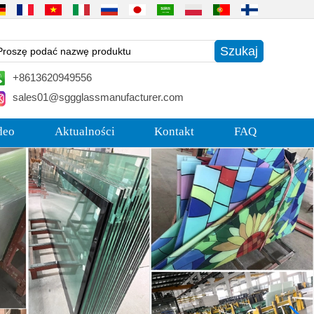
+8613620949556
sales01@sggglassmanufacturer.com
deo
Aktualności
Kontakt
FAQ