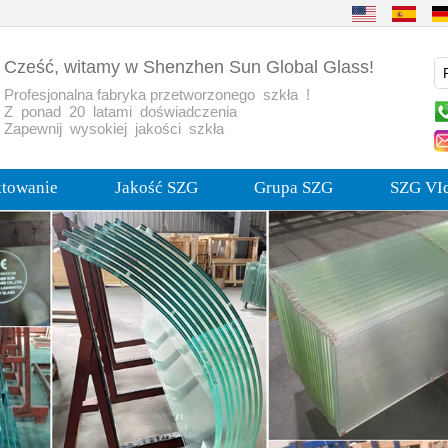
Cześć, witamy w Shenzhen Sun Global Glass!
Profesjonalna fabryka przetworzonego szkła !
Z ponad 20 latami doświadczenia
Zapewnij wysokiej jakości szkła
ktowanie
Jakość SZG
Grupa SZG
SZG VI