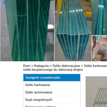
Dom
>
Kategoria
>
Szkło dekoracyjne
>
Szkło karbowa
szkła bezpiecznego do dekoracji wnętrz
kategorie wyszukiwania
Szkło hartowane
Szkło laminowane
Szyb zespolonych