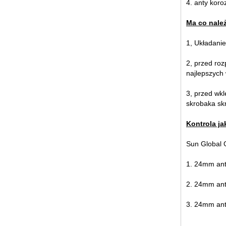
4. anty koro
laminowane podłogi, 30mm anty
poślizgu szklaną podłogę
Ma co należ
1, Układanie
2, przed roz
najlepszych 
3, przed wkl
skrobaka sk
12mm rozmiar jumbo jasne
hartowane szkło, 12mm rozmiar
Kontrola ja
jumbo rozmiar hartowanego szkła
bezpiecznego, 12mm
hartowanego szkła bezpiecznego
Sun Global G
1. 24mm ant
2. 24mm ant
3. 24mm anty