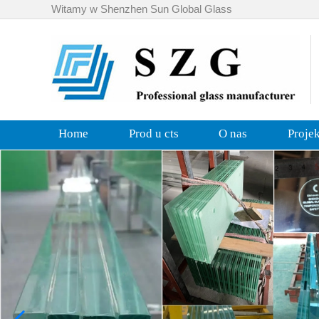
Witamy w Shenzhen Sun Global Glass
Home
Prod u cts
O nas
Proje