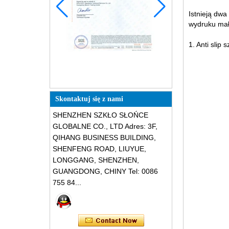
Istnieją dwa
wydruku mały
1. Anti slip
Skontaktuj się z nami
SHENZHEN SZKŁO SŁOŃCE
GLOBALNE CO., LTD Adres: 3F,
QIHANG BUSINESS BUILDING,
SHENFENG ROAD, LIUYUE,
LONGGANG, SHENZHEN,
GUANGDONG, CHINY Tel: 0086
755 84...