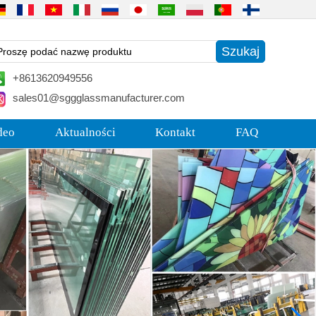
+8613620949556
sales01@sggglassmanufacturer.com
deo
Aktualności
Kontakt
FAQ