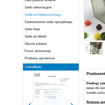
Zakrzywione szklane
Szkło dekoracyjne
Szkła architektonicznego
Zastosowania szkła specjalnego
Szkło float
Szkło do Mebli
Okucia szklane
Fornir aluminiowy
Produkty ogrodnicze.
Certyfikaty
Producent
Podłogi sz
łatwe dla ła
światło pokoj
Rodzaje an