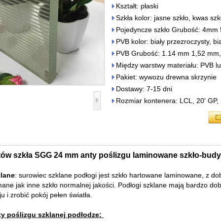
Kształt: płaski
Szkła kolor: jasne szkło, kwas szk
Pojedyncze szkło Grubość: 
PVB kolor: biały przezroczysty, b
PVB Grubość: 1.14 mm 1,52 mm
Między warstwy materiału: PVB l
Pakiet: wywozu drewna skrzynie
Dostawy: 7-15 dni
Rozmiar kontenera: LCL, 20' GP
ów szkła SGG 24 mm anty poślizgu laminowane szkło-bud
klane
: surowiec szklane podłogi jest szkło hartowane laminowane, z dob
mane jak inne szkło normalnej jakości. Podłogi szklane mają bardzo d
u i zrobić pokój pełen światła.
ty poślizgu szklanej podłodze: