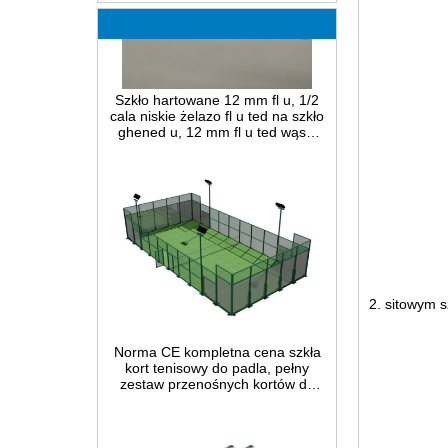
Szkło hartowane 12 mm fl u, 1/2
cala niskie żelazo fl u ted na szkło
ghened u, 12 mm fl u ted wąski
trzcinowy panel ze szkła
bezpiecznego do dekoracji wnętrz
2. sitowym s
Norma CE kompletna cena szkła
kort tenisowy do padla, pełny
zestaw przenośnych kortów do
padla w Chinach, wewnętrzne i
zewnętrzne systemy budowy
kortów do padla na sprzedaż