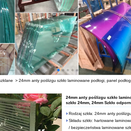
szklane
>
24mm anty poślizgu szkło laminowane podłogi, panel podł
24mm anty poślizgu szkło lamin
szkło 24mm, 24mm Szkło odporne
Rodzaj szkła: 24mm anty poślizg
Składu szkło: hartowane lamino
/ bezpieczeństwa laminowane sz