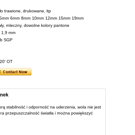
ło trawione, drukowane, itp
4mm 5mm 6mm 8mm 10mm 12mm 15mm 19mm
iały, mleczny, dowolne kolory pantone
, 1,9 mm
ub SGP
, 20' OT
ynek
rą stabilność i odporność na uderzenia, wola nie jest
obra przepuszczalność światła i można powiększyć