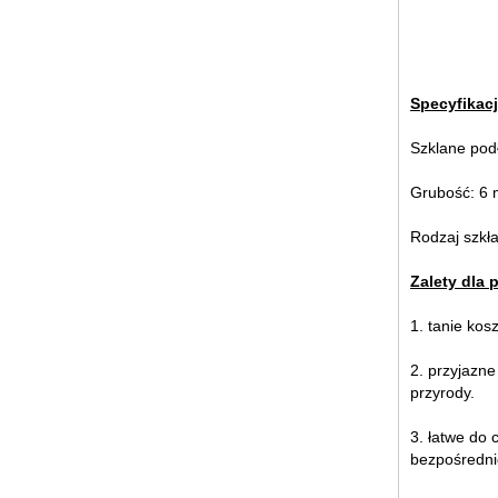
Specyfikac
Szklane pod
Rozbite szkło tabela szklane blaty,
Grubość: 6
zrujnowanych tabeli blaty,
pęknięty szklanych blatów, 8mm
10mm 12mm 15mm hartowanego
Rodzaj szkł
szkła blaty
Zalety dla 
1. tanie kos
2. przyjazne
przyrody.
3. łatwe do
bezpośredni
30mm hartowane szkło
laminowane podłogi, 10 mm + 10
mm + 10 mm hartowane szkło