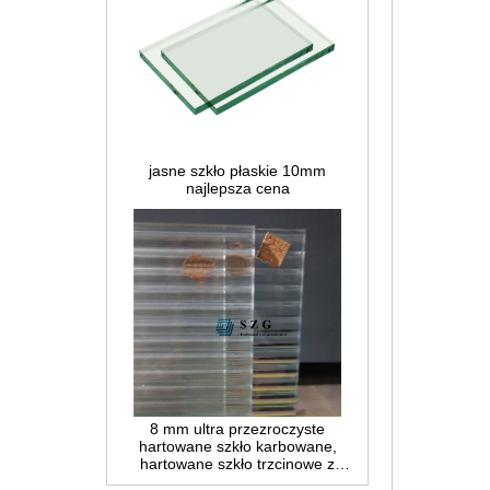
jasne szkło płaskie 10mm
najlepsza cena
8 mm ultra przezroczyste
hartowane szkło karbowane,
hartowane szkło trzcinowe z
dekoracją niskiego żelaza,
szklane wnętrze do przedziałów i
łazienki