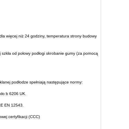
 dla więcej niż 24 godziny, temperatura strony budowy
lej szkła od połowy podłogi skrobanie gumy (za pomocą
zklanej podłodze spełniają następujące normy:
zkło b 6206 UK.
 CE EN 12543.
wej certyfikacji (CCC)