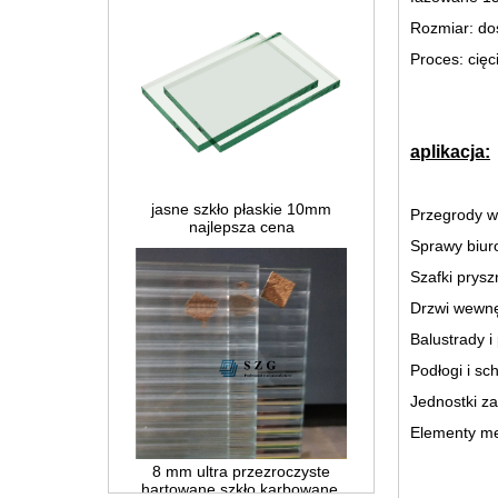
Rozmiar: do
Proces: cięc
aplikacja:
jasne szkło płaskie 10mm
najlepsza cena
Przegrody 
Sprawy biu
Szafki prys
Drzwi wewnę
Balustrady i
Podłogi i sc
Jednostki z
Elementy meb
8 mm ultra przezroczyste
hartowane szkło karbowane,
hartowane szkło trzcinowe z
dekoracją niskiego żelaza,