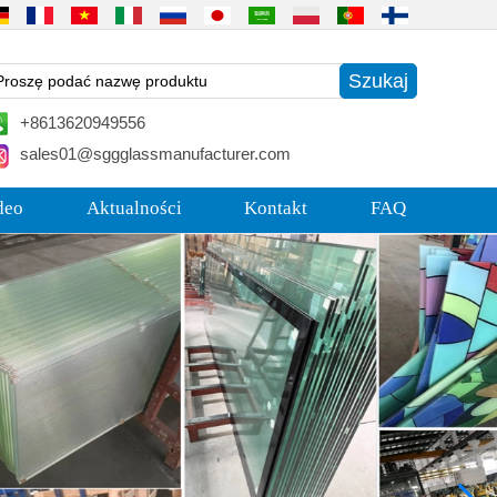
+8613620949556
sales01@sggglassmanufacturer.com
deo
Aktualności
Kontakt
FAQ