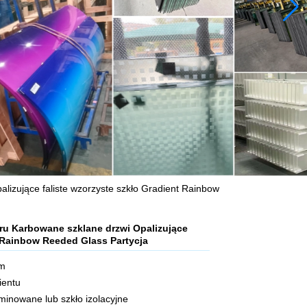
izujące faliste wzorzyste szkło Gradient Rainbow
u Karbowane szklane drzwi Opalizujące
t Rainbow Reeded Glass Partycja
mm
ientu
minowane lub szkło izolacyjne