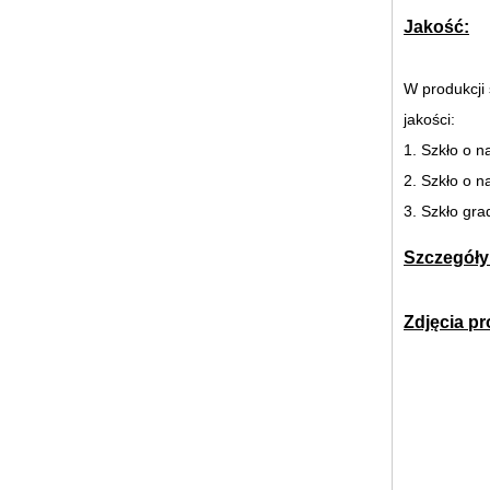
szklane wnętrze do przedziałów i
łazienki
Jakość:
W produkcji
jakości:
1. Szkło o 
2. Szkło o 
3. Szkło gr
Rozbite szkło tabela szklane blaty,
zrujnowanych tabeli blaty,
pęknięty szklanych blatów, 8mm
Szczegóły
10mm 12mm 15mm hartowanego
szkła blaty
Zdjęcia p
30mm hartowane szkło