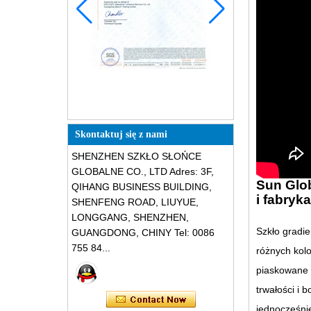
Skontaktuj się z nami
SHENZHEN SZKŁO SŁOŃCE
GLOBALNE CO., LTD Adres: 3F,
Sun Glob
QIHANG BUSINESS BUILDING,
i fabryk
SHENFENG ROAD, LIUYUE,
LONGGANG, SHENZHEN,
Szkło gradi
GUANGDONG, CHINY Tel: 0086
755 84...
różnych kol
piaskowane b
trwałości i
jednocześni