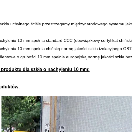
 szkła uchylnego ściśle przestrzegamy międzynarodowego systemu jako
nachyleniu 10 mm spełnia standard CCC (obowiązkowy certyfikat chińsk
nachyleniu 10 mm spełnia chińską normę jakości szkła izolacyjnego GB
adientowe o grubości 10 mm spełnia europejską normę jakości szkła b
 produktu dla szkła o nachyleniu 10 mm:
roduktów: