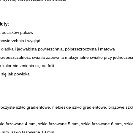
lety:
ła odcisków palców
 powierzchnia i wygląd
e gładka i jedwabista powierzchnia, półprzezroczysta i matowa
rzepuszczalność światła zapewnia maksymalne światło przy jednocze
 kolor nie zmienia się od folii
e się jak powłoka
:
roczyste szkło gradientowe, niebieskie szkło gradientowe, brązowe szkł
kło fazowane 4 mm, szkło fazowane 5 mm, szkło fazowane 6 mm, szkł
5 mm, szkło fazowane 19 mm