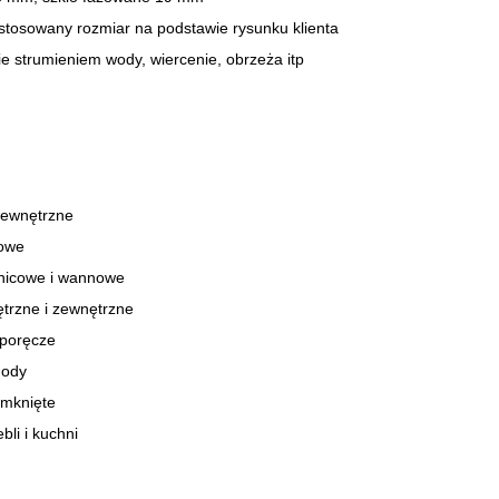
stosowany rozmiar na podstawie rysunku klienta
ie strumieniem wody, wiercenie, obrzeża itp
wewnętrzne
rowe
znicowe i wannowe
trzne i zewnętrzne
 poręcze
hody
amknięte
li i kuchni