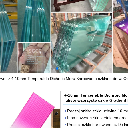
owe
>
4-10mm Temperable Dichroic Moru Karbowane szklane drzwi Opal
4-10mm Temperable Dichroic Mor
faliste wzorzyste szkło Gradien
Rodzaj szkła: szkło uchylne 10 
Inna nazwa: szkło z efektem grad
Proces: szkło hartowane, szkło la