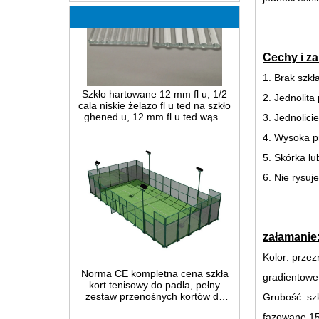
Cechy i za
Szkło hartowane 12 mm fl u, 1/2
1. Brak szk
cala niskie żelazo fl u ted na szkło
ghened u, 12 mm fl u ted wąski
2. Jednolita
trzcinowy panel ze szkła
bezpiecznego do dekoracji wnętrz
3. Jednolici
4. Wysoka p
5. Skórka lub
6. Nie rysuj
załamanie
Norma CE kompletna cena szkła
Kolor: przez
kort tenisowy do padla, pełny
zestaw przenośnych kortów do
gradientowe
padla w Chinach, wewnętrzne i
zewnętrzne systemy budowy
Grubość: sz
kortów do padla na sprzedaż
fazowane 1