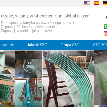
Cześć, witamy w Shenzhen Sun Global Glass!
Profesjonalna fabryka przetworzonego szkła !
Z ponad 20 latami doświadczenia
Zapewnij wysokiej jakości szkła
ktowanie
Jakość SZG
Grupa SZG
SZG VI