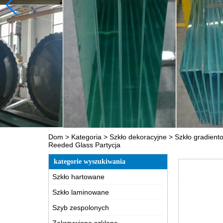
Dom
>
Kategoria
>
Szkło dekoracyjne
>
Szkło gradient
Reeded Glass Partycja
kategorie wyszukiwania
Szkło hartowane
Szkło laminowane
Szyb zespolonych