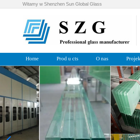
Witamy w Shenzhen Sun Global Glass
Home
Prod u cts
O nas
Proje