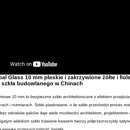
al Glass 10 mm płaskie i zakrzywione żółte i fio
a szkła budowlanego w Chinach
entowe 10 mm to bezpieczne szkło architektoniczne z efektem przejśc
orach i rozmiarach. Szkło piaskowane, o ile szkło przechodzi proces
ez odcisków palców daje wiele możliwości architektom, projektantom w
 bogatym widokom szkło trawione kwasem tworzy półprzezroczysty satyn
e wysoką przepuszczalność światła.