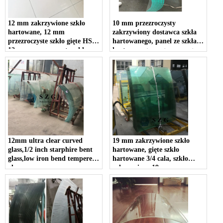
12 mm zakrzywione szkło
10 mm przezroczysty
hartowane, 12 mm
zakrzywiony dostawca szkła
przezroczyste szkło gięte HST,
hartowanego, panel ze szkła
12 mm przezroczyste szkło
hartowanego wygrzewanego
hartowane wygrzewane
termicznie, wygrzewane szkło
wygrzewane
12mm ultra clear curved
19 mm zakrzywione szkło
glass,1/2 inch starphire bent
hartowane, gięte szkło
glass,low iron bend tempered
hartowane 3/4 cala, szkło
glass
zakrzywione 19 mm