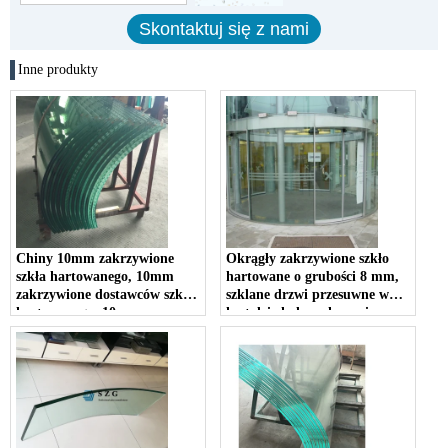
Inne produkty
Chiny 10mm zakrzywione
Okrągły zakrzywione szkło
szkła hartowanego, 10mm
hartowane o grubości 8 mm,
zakrzywione dostawców szkła
szklane drzwi przesuwne w
hartowanego, 10mm
kształcie koła, zakrzywiony
hartowane szkło zakrzywione
szklany pawilon w kształcie
cena
koła