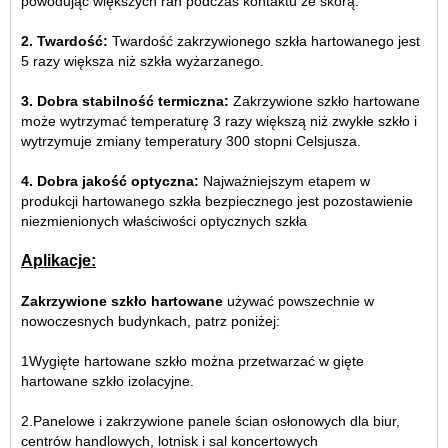
powodując większych ran podczas kontaktu ze skórą.
2. Twardość:
Twardość zakrzywionego szkła hartowanego jest
5 razy większa niż szkła wyżarzanego.
3. Dobra stabilność termiczna:
Zakrzywione szkło hartowane
może wytrzymać temperaturę 3 razy większą niż zwykłe szkło i
wytrzymuje zmiany temperatury 300 stopni Celsjusza.
4. Dobra jakość optyczna:
Najważniejszym etapem w
produkcji hartowanego szkła bezpiecznego jest pozostawienie
niezmienionych właściwości optycznych szkła
Aplikacje:
Zakrzywione szkło hartowane
używać powszechnie w
nowoczesnych budynkach, patrz poniżej:
1
Wygięte hartowane szkło można przetwarzać w gięte
hartowane szkło izolacyjne.
2.Panelowe i zakrzywione panele ścian osłonowych dla biur,
centrów handlowych, lotnisk i sal koncertowych