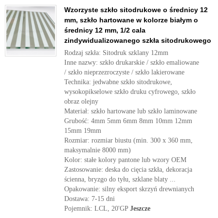
Wzorzyste szkło sitodrukowe o średnicy 12
mm, szkło hartowane w kolorze białym o
średnicy 12 mm, 1/2 cala
zindywidualizowanego szkła sitodrukowego
Rodzaj szkła: Sitodruk szklany 12mm
Inne nazwy: szkło drukarskie / szkło emaliowane
/ szkło nieprzezroczyste / szkło lakierowane
Technika: jedwabne szkło sitodrukowe,
wysokopikselowe szkło druku cyfrowego, szkło
obraz olejny
Materiał: szkło hartowane lub szkło laminowane
Grubość: 4mm 5mm 6mm 8mm 10mm 12mm
15mm 19mm
Rozmiar: rozmiar biustu (min. 300 x 360 mm,
maksymalnie 8000 mm)
Kolor: stałe kolory pantone lub wzory OEM
Zastosowanie: deska do cięcia szkła, dekoracja
ścienna, bryzgo do tyłu, szklane blaty ...
Opakowanie: silny eksport skrzyń drewnianych
Dostawa: 7-15 dni
Pojemnik: LCL, 20'GP
Jeszcze