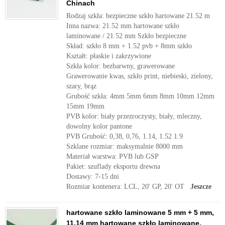
Chinach
Rodzaj szkła: bezpieczne szkło hartowane 21.52 m
Inna nazwa: 21.52 mm hartowane szkło
laminowane / 21.52 mm Szkło bezpieczne
Skład: szkło 8 mm + 1.52 pvb + 8mm szkło
Kształt: płaskie i zakrzywione
Szkła kolor: bezbarwny, grawerowane
Grawerowanie kwas, szkło print, niebieski, zielony,
szary, brąz
Grubość szkła: 4mm 5mm 6mm 8mm 10mm 12mm
15mm 19mm
PVB kolor: biały przezroczysty, biały, mleczny,
dowolny kolor pantone
PVB Grubość: 0,38, 0,76, 1.14, 1.52 1.9
Szklane rozmiar: maksymalnie 8000 mm
Materiał warstwa: PVB lub GSP
Pakiet: szuflady eksportu drewna
Dostawy: 7-15 dni
Rozmiar kontenera: LCL, 20' GP, 20' OT
Jeszcze
hartowane szkło laminowane 5 mm + 5 mm,
11.14 mm hartowane szkło laminowane,