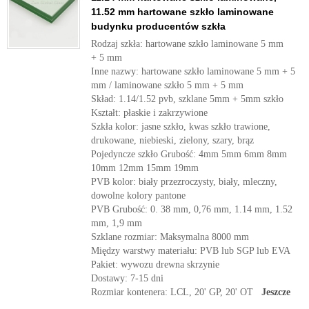
11.52 mm hartowane szkło laminowane
budynku producentów szkła
Rodzaj szkła: hartowane szkło laminowane 5 mm
+ 5 mm
Inne nazwy: hartowane szkło laminowane 5 mm + 5
mm / laminowane szkło 5 mm + 5 mm
Skład: 1.14/1.52 pvb, szklane 5mm + 5mm szkło
Kształt: płaskie i zakrzywione
Szkła kolor: jasne szkło, kwas szkło trawione,
drukowane, niebieski, zielony, szary, brąz
Pojedyncze szkło Grubość: 4mm 5mm 6mm 8mm
10mm 12mm 15mm 19mm
PVB kolor: biały przezroczysty, biały, mleczny,
dowolne kolory pantone
PVB Grubość: 0. 38 mm, 0,76 mm, 1.14 mm, 1.52
mm, 1,9 mm
Szklane rozmiar: Maksymalna 8000 mm
Między warstwy materiału: PVB lub SGP lub EVA
Pakiet: wywozu drewna skrzynie
Dostawy: 7-15 dni
Rozmiar kontenera: LCL, 20' GP, 20' OT
Jeszcze