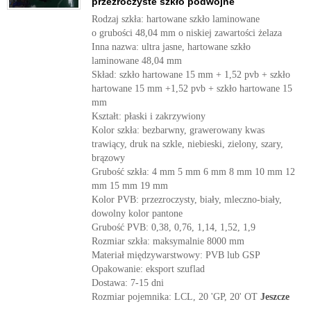
przezroczyste szkło podwójne
Rodzaj szkła: hartowane szkło laminowane
o grubości 48,04 mm o niskiej zawartości żelaza
Inna nazwa: ultra jasne, hartowane szkło
laminowane 48,04 mm
Skład: szkło hartowane 15 mm + 1,52 pvb + szkło
hartowane 15 mm +1,52 pvb + szkło hartowane 15
mm
Kształt: płaski i zakrzywiony
Kolor szkła: bezbarwny, grawerowany kwas
trawiący, druk na szkle, niebieski, zielony, szary,
brązowy
Grubość szkła: 4 mm 5 mm 6 mm 8 mm 10 mm 12
mm 15 mm 19 mm
Kolor PVB: przezroczysty, biały, mleczno-biały,
dowolny kolor pantone
Grubość PVB: 0,38, 0,76, 1,14, 1,52, 1,9
Rozmiar szkła: maksymalnie 8000 mm
Materiał międzywarstwowy: PVB lub GSP
Opakowanie: eksport szuflad
Dostawa: 7-15 dni
Rozmiar pojemnika: LCL, 20 'GP, 20' OT
Jeszcze